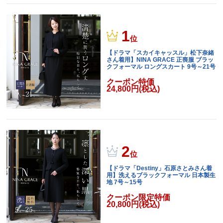
1
位
【ドラマ「スカイキャッスル」松下奈緒
さん着用】NINA GRACE 正喪服 ブラッ
クフォーマル ロングスカート 9号～21号
クーポン特価
24,800円(税込)
2
位
【ドラマ「Destiny」石原さとみさん着
用】洗えるブラックフォーマル 日本製生
地 7号～15号
クーポン限定特価
20,800円(税込)