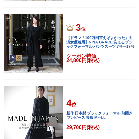
3
位
【ドラマ「100万回言えばよかった」主
演女優着用】NINA GRACE 洗えるブラ
ックフォーマル パンツスーツ 7号～17号
クーポン特価
24,800円(税込)
4
位
新作 日本製 ブラックフォーマル 前開き
ワンピース 喪服 M～LL
29,700円(税込)