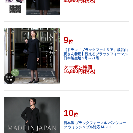
35,900円(税込)
9
位
【ドラマ「ブラックファミリア」板谷由
夏さん着用】洗えるブラックフォーマル
日本製生地 5号～21号
クーポン特価
16,800円(税込)
10
位
日本製 ブラックフォーマル パンツスー
ツ ウォッシャブル対応 M～LL