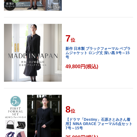
7
位
新作 日本製 ブラックフォーマル ペプラ
ムジャケット ロング丈 深い黒 9号～15
号
49,800円(税込)
8
位
【ドラマ「Destiny」石原さとみさん着
用】NINA GRACE フォーマル5点セット
7号～15号