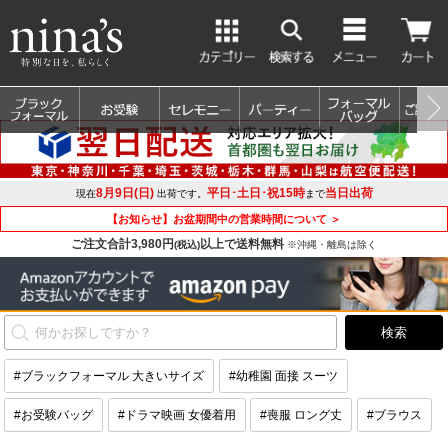
8月9日(日)
平日･土日･祝15時
当日出荷
現在
出荷です。
まで
【お知らせ】お盆期間中の営業時間について ＞
ご注文合計3,980円
以上で送料無料
(税込)
※沖縄・離島は除く
#ブラックフォーマル 大きいサイズ
#幼稚園 面接 スーツ
#お受験バッグ
#ドラマ映画 女優着用
#喪服 ロング丈
#ブラウス