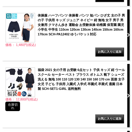
体操服 ハーフパンツ 体操着 パンツ 短パン ひざ丈 女の子 男
の子 子供用 キッズ ジュニア ネイビー 紺 無地 女子 男子 男
女兼用 クマさん歩き 運動会 お受験体操 幼稚園 保育園 園児
小学生 中学生 110cm 120cm 130cm 140cm 150cm 160cm
170cm SCH-PA12402 ゆうパケット対応
価格： 1,480円(税込)
福袋 2021 女の子用 お受験 6点セット 子供 キッズ 紺 ウール
スクール セーター ベスト ブラウス ボトムス 靴下 シューズ
洗える 無地 100 110 120 130 140 150 160 170 cm 面接 女子
女児 子ども 子供用 入園式 入学式 卒園式 卒業式 通園 日本
製 SCH-SET1-GIRL 送料無料
価格： 12,800円(税込)
在庫切
れ