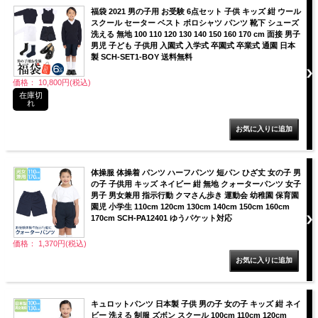
福袋 2021 男の子用 お受験 6点セット 子供 キッズ 紺 ウール
スクール セーター ベスト ポロシャツ パンツ 靴下 シューズ
洗える 無地 100 110 120 130 140 150 160 170 cm 面接 男子
男児 子ども 子供用 入園式 入学式 卒園式 卒業式 通園 日本
製 SCH-SET1-BOY 送料無料
価格： 10,800円(税込)
在庫切
れ
体操服 体操着 パンツ ハーフパンツ 短パン ひざ丈 女の子 男
の子 子供用 キッズ ネイビー 紺 無地 クォーターパンツ 女子
男子 男女兼用 指示行動 クマさん歩き 運動会 幼稚園 保育園
園児 小学生 110cm 120cm 130cm 140cm 150cm 160cm
170cm SCH-PA12401 ゆうパケット対応
価格： 1,370円(税込)
キュロットパンツ 日本製 子供 男の子 女の子 キッズ 紺 ネイ
ビー 洗える 制服 ズボン スクール 100cm 110cm 120cm