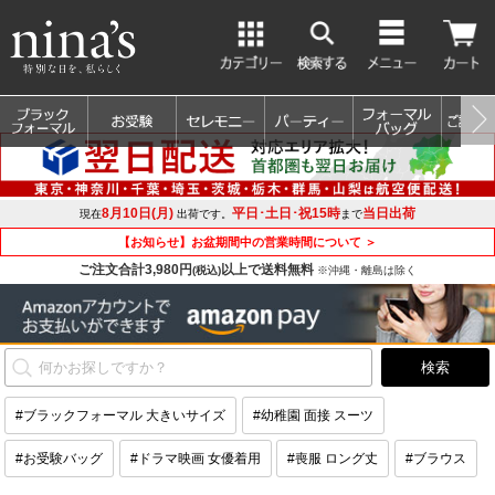
8月10日(月)
平日･土日･祝15時
当日出荷
現在
出荷です。
まで
【お知らせ】お盆期間中の営業時間について ＞
ご注文合計3,980円
以上で送料無料
(税込)
※沖縄・離島は除く
#ブラックフォーマル 大きいサイズ
#幼稚園 面接 スーツ
#お受験バッグ
#ドラマ映画 女優着用
#喪服 ロング丈
#ブラウス