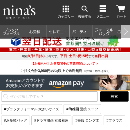
8月6日(木)
平日･土日･祝15時
当日出荷
現在
出荷です。
まで
【お知らせ】お盆期間中の営業時間について ＞
ご注文合計3,980円
以上で送料無料
(税込)
※沖縄・離島は除く
#ブラックフォーマル 大きいサイズ
#幼稚園 面接 スーツ
#お受験バッグ
#ドラマ映画 女優着用
#喪服 ロング丈
#ブラウス