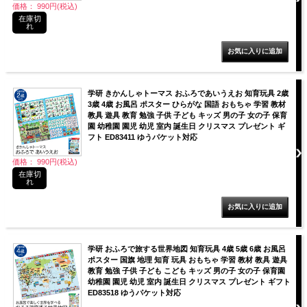
価格： 990円(税込)
在庫切
れ
学研 きかんしゃトーマス おふろであいうえお 知育玩具 2歳
3歳 4歳 お風呂 ポスター ひらがな 国語 おもちゃ 学習 教材
教具 遊具 教育 勉強 子供 子ども キッズ 男の子 女の子 保育
園 幼稚園 園児 幼児 室内 誕生日 クリスマス プレゼント ギ
フト ED83411 ゆうパケット対応
価格： 990円(税込)
在庫切
れ
学研 おふろで旅する世界地図 知育玩具 4歳 5歳 6歳 お風呂
ポスター 国旗 地理 知育 玩具 おもちゃ 学習 教材 教具 遊具
教育 勉強 子供 子ども こども キッズ 男の子 女の子 保育園
幼稚園 園児 幼児 室内 誕生日 クリスマス プレゼント ギフト
ED83518 ゆうパケット対応