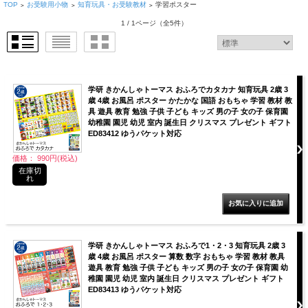
TOP
お受験用小物
知育玩具・お受験教材
学習ポスター
>
>
>
1 / 1ページ
（全5件）
学研 きかんしゃトーマス おふろでカタカナ 知育玩具 2歳 3
歳 4歳 お風呂 ポスター かたかな 国語 おもちゃ 学習 教材 教
具 遊具 教育 勉強 子供 子ども キッズ 男の子 女の子 保育園
幼稚園 園児 幼児 室内 誕生日 クリスマス プレゼント ギフト
ED83412 ゆうパケット対応
価格： 990円(税込)
在庫切
れ
学研 きかんしゃトーマス おふろで1・2・3 知育玩具 2歳 3
歳 4歳 お風呂 ポスター 算数 数字 おもちゃ 学習 教材 教具
遊具 教育 勉強 子供 子ども キッズ 男の子 女の子 保育園 幼
稚園 園児 幼児 室内 誕生日 クリスマス プレゼント ギフト
ED83413 ゆうパケット対応