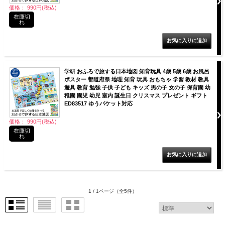
価格： 990円(税込)
在庫切
れ
学研 おふろで旅する日本地図 知育玩具 4歳 5歳 6歳 お風呂
ポスター 都道府県 地理 知育 玩具 おもちゃ 学習 教材 教具
遊具 教育 勉強 子供 子ども キッズ 男の子 女の子 保育園 幼
稚園 園児 幼児 室内 誕生日 クリスマス プレゼント ギフト
ED83517 ゆうパケット対応
価格： 990円(税込)
在庫切
れ
1 / 1ページ
（全5件）