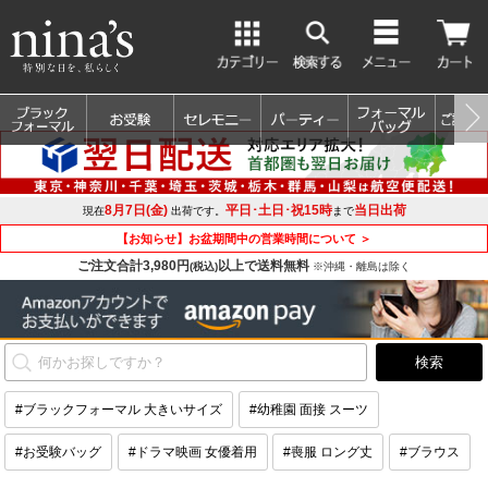
8月7日(金)
平日･土日･祝15時
当日出荷
現在
出荷です。
まで
【お知らせ】お盆期間中の営業時間について ＞
ご注文合計3,980円
以上で送料無料
(税込)
※沖縄・離島は除く
#ブラックフォーマル 大きいサイズ
#幼稚園 面接 スーツ
#お受験バッグ
#ドラマ映画 女優着用
#喪服 ロング丈
#ブラウス