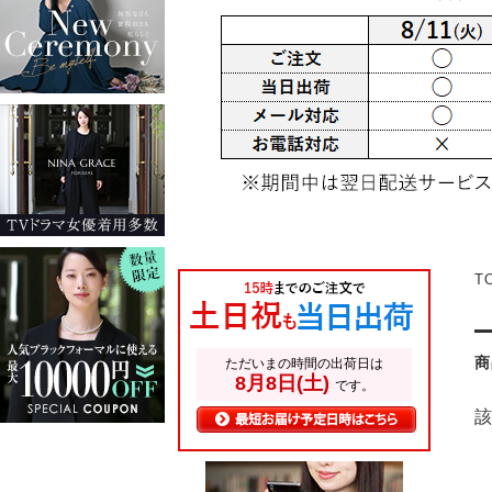
T
商
該