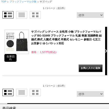
TOP
ブラックフォーマル小物
サブバッグ
>
>
1 / 1ページ
（全1件）
サブバッグ レディース 女性用 小物 ブラックフォーマルバ
ッグ BG-S1649 ブラックフォーマル 礼服 喪服 冠婚葬祭 結
婚式 葬式 入園式 卒園式 卒業式 セレモニー 参観日 七五三
お宮参り ゆうパケット対応
価格： 1,527円(税込)
在庫切
れ
1 / 1ページ
（全1件）
商品検索