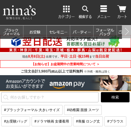
8月8日(土)
平日･土日･祝15時
当日出荷
現在
出荷です。
まで
【お知らせ】お盆期間中の営業時間について ＞
ご注文合計3,980円
以上で送料無料
(税込)
※沖縄・離島は除く
#ブラックフォーマル 大きいサイズ
#幼稚園 面接 スーツ
#お受験バッグ
#ドラマ映画 女優着用
#喪服 ロング丈
#ブラウス