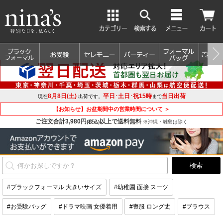
8月8日(土)
平日･土日･祝15時
当日出荷
現在
出荷です。
まで
【お知らせ】お盆期間中の営業時間について ＞
ご注文合計3,980円
以上で送料無料
(税込)
※沖縄・離島は除く
#ブラックフォーマル 大きいサイズ
#幼稚園 面接 スーツ
#お受験バッグ
#ドラマ映画 女優着用
#喪服 ロング丈
#ブラウス