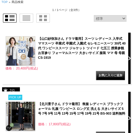
TOP
商品検索
>
1 / 1ページ
（全3件）
【山口紗弥加さん ドラマ着用】スーツ レディース 入学式
ママスーツ 卒業式 卒園式 入園式 セレモニースーツ 30代 40
代 ワンピーススーツ ジャケット ツイード 七五三 授業参観
お宮参り フォーマルスーツ 大きいサイズ 服装 ママ 母 母親
CS-1919
価格： 20,400円(税込)
2位
PICK UP
【北川景子さん ドラマ着用】 喪服 レディース ブラックフ
ォーマル 礼服 ワンピース ロング丈 洗える 大きいサイズ 5
号 7号 9号 11号 13号 15号 17号 19号 21号 BS-903 送料無料
価格： 17,800円(税込)