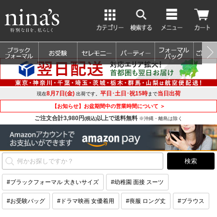
8月7日(金)
平日･土日･祝15時
当日出荷
現在
出荷です。
まで
【お知らせ】お盆期間中の営業時間について ＞
ご注文合計3,980円
以上で送料無料
(税込)
※沖縄・離島は除く
#ブラックフォーマル 大きいサイズ
#幼稚園 面接 スーツ
#お受験バッグ
#ドラマ映画 女優着用
#喪服 ロング丈
#ブラウス