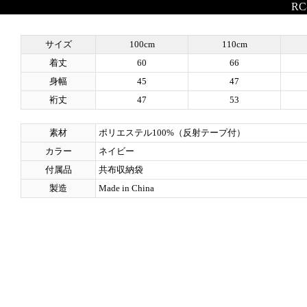
RC
サイズ
100cm
110cm
着丈
60
66
身幅
45
47
裄丈
47
53
素材
ポリエステル100%（反射テープ付）
カラー
ネイビー
付属品
共布収納袋
製造
Made in China