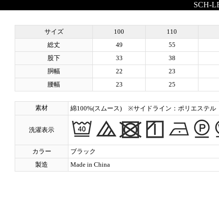
SCH-L
サイズ
100
110
総丈
49
55
股下
33
38
胴幅
22
23
腰幅
23
25
素材
綿100%(スムース) ※サイドライン：ポリエステル
洗濯表示
カラー
ブラック
製造
Made in China