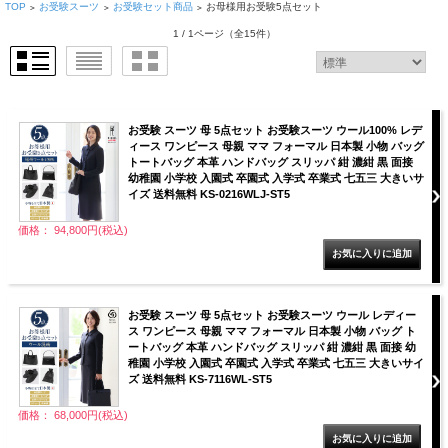
TOP
お受験スーツ
お受験セット商品
お母様用お受験5点セット
>
>
>
1 / 1ページ
（全15件）
お受験 スーツ 母 5点セット お受験スーツ ウール100% レデ
ィース ワンピース 母親 ママ フォーマル 日本製 小物 バッグ
トートバッグ 本革 ハンドバッグ スリッパ 紺 濃紺 黒 面接
幼稚園 小学校 入園式 卒園式 入学式 卒業式 七五三 大きいサ
イズ 送料無料 KS-0216WLJ-ST5
価格： 94,800円(税込)
お受験 スーツ 母 5点セット お受験スーツ ウール レディー
ス ワンピース 母親 ママ フォーマル 日本製 小物 バッグ ト
ートバッグ 本革 ハンドバッグ スリッパ 紺 濃紺 黒 面接 幼
稚園 小学校 入園式 卒園式 入学式 卒業式 七五三 大きいサイ
ズ 送料無料 KS-7116WL-ST5
価格： 68,000円(税込)