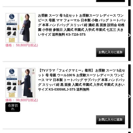
お受験 スーツ 母 5点セット お受験スーツ レディース ワン
ピース 母親 ママ フォーマル 日本製 小物 バッグ トートバッ
グ 本革 ハンドバッグ スリッパ 紺 濃紺 黒 面接 説明会 幼稚
園 小学校 参観日 入園式 卒園式 入学式 卒業式 七五三 大き
いサイズ 送料無料 KS-7116-ST5
価格： 59,800円(税込)
【TVドラマ「フェイクマミー」着用】 お受験 スーツ 5点セ
ット 母 母親 ウール100％ お受験スーツ レディース ワンピ
ース ママ 日本製 トートバッグ サブバッグ 本革 ハンドバッ
グ スリッパ 紺 黒 面接 入園式 卒園式 入学式 卒業式 大きい
サイズ KS-0305WLJ-ST5 送料無料
価格： 99,800円(税込)
在庫切
れ