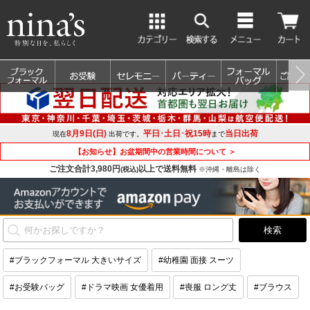
8月9日(日)
平日･土日･祝15時
当日出荷
現在
出荷です。
まで
【お知らせ】お盆期間中の営業時間について ＞
ご注文合計3,980円
以上で送料無料
(税込)
※沖縄・離島は除く
#ブラックフォーマル 大きいサイズ
#幼稚園 面接 スーツ
#お受験バッグ
#ドラマ映画 女優着用
#喪服 ロング丈
#ブラウス