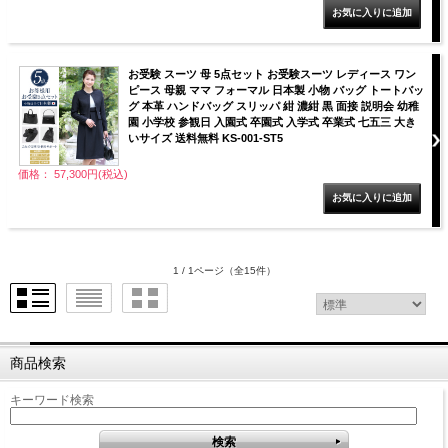
お受験 スーツ 母 5点セット お受験スーツ レディース ワン
ピース 母親 ママ フォーマル 日本製 小物 バッグ トートバッ
グ 本革 ハンドバッグ スリッパ 紺 濃紺 黒 面接 説明会 幼稚
園 小学校 参観日 入園式 卒園式 入学式 卒業式 七五三 大き
いサイズ 送料無料 KS-001-ST5
価格： 57,300円(税込)
1 / 1ページ
（全15件）
商品検索
キーワード検索