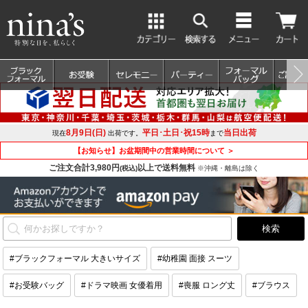
8月9日(日)
平日･土日･祝15時
当日出荷
現在
出荷です。
まで
【お知らせ】お盆期間中の営業時間について ＞
ご注文合計3,980円
以上で送料無料
(税込)
※沖縄・離島は除く
#ブラックフォーマル 大きいサイズ
#幼稚園 面接 スーツ
#お受験バッグ
#ドラマ映画 女優着用
#喪服 ロング丈
#ブラウス