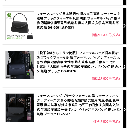
フォーマルバッグ 日本製 岩佐 撥水加工 高級 レディース 女
性用 ブラックフォーマル 礼服 喪服 フォーマル バッグ 贈り
物 冠婚葬祭 慶弔両用 結婚式 葬式 入園式 入学式 卒園式 卒
業式 黒 BG-8864 送料無料
価格:14,300円(税込)
【松下奈緒さん ドラマ使用】 フォーマルバッグ 日本製 岩
佐 ブラックフォーマル 黒 フォーマル バッグ レディース 大
きめ 葬儀 冠婚葬祭 女性用 葬式 法事 結婚式 参観日 七五三
お宮参り 入園式 入学式 卒園式 卒業式 ハンドバッグ 鞄 カバ
ン 無地 ブラック BG-60176
価格:17,600円(税込)
フォーマルバッグ ブラックフォーマル 黒 フォーマル バッ
グ レディース 大きめ 葬儀 冠婚葬祭 女性用 礼服 喪服 慶弔
両用 葬式 法事 結婚式 参観日 七五三 お宮参り 入園式 入学
式 卒園式 卒業式 手提げ ハンドバッグ サブバッグ 鞄 カバン
無地 ブラック BG-5577
価格:7,800円(税込)