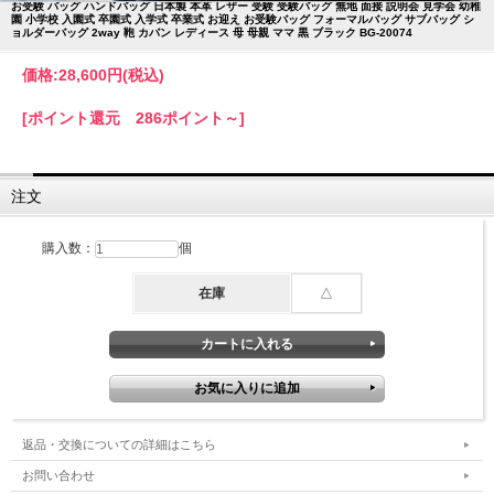
お受験 バッグ ハンドバッグ 日本製 本革 レザー 受験 受験バッグ 無地 面接 説明会 見学会 幼稚
園 小学校 入園式 卒園式 入学式 卒業式 お迎え お受験バッグ フォーマルバッグ サブバッグ シ
ョルダーバッグ 2way 鞄 カバン レディース 母 母親 ママ 黒 ブラック BG-20074
価格:
28,600円
(税込)
[ポイント還元 286ポイント～]
注文
購入数：
個
在庫
△
返品・交換についての詳細はこちら
お問い合わせ