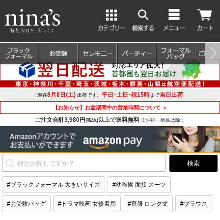
8月8日(土)
平日･土日･祝15時
当日出荷
現在
出荷です。
まで
【お知らせ】お盆期間中の営業時間について ＞
ご注文合計3,980円
以上で送料無料
(税込)
※沖縄・離島は除く
#ブラックフォーマル 大きいサイズ
#幼稚園 面接 スーツ
#お受験バッグ
#ドラマ映画 女優着用
#喪服 ロング丈
#ブラウス