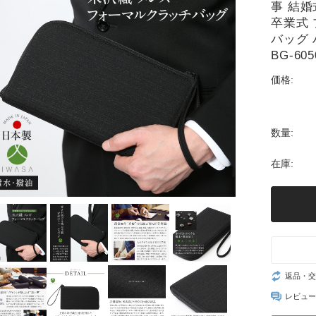
事 結婚
卒業式 
バッグ 
BG-605
価格:
数量:
在庫:
返品・交
レビュー