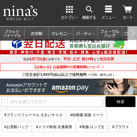
8月7日(金)
平日･土日･祝15時
当日出荷
現在
出荷です。
まで
【お知らせ】お盆期間中の営業時間について ＞
ご注文合計3,980円
以上で送料無料
(税込)
※沖縄・離島は除く
#ブラックフォーマル 大きいサイズ
#幼稚園 面接 スーツ
#お受験バッグ
#ドラマ映画 女優着用
#喪服 ロング丈
#ブラウス