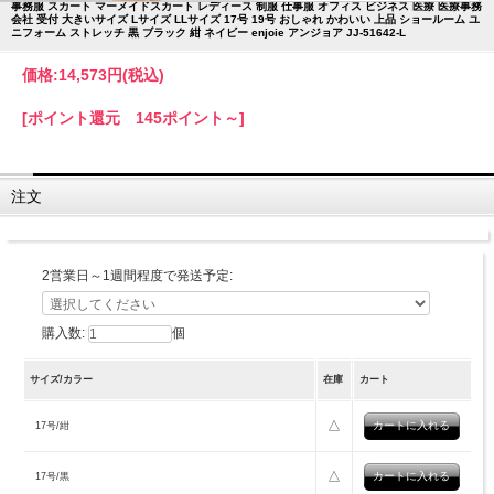
事務服 スカート マーメイドスカート レディース 制服 仕事服 オフィス ビジネス 医療 医療事務
会社 受付 大きいサイズ Lサイズ LLサイズ 17号 19号 おしゃれ かわいい 上品 ショールーム ユ
ニフォーム ストレッチ 黒 ブラック 紺 ネイビー enjoie アンジョア JJ-51642-L
価格:
14,573円
(税込)
[ポイント還元 145ポイント～]
注文
2営業日～1週間程度で発送予定:
購入数:
個
サイズ/カラー
在庫
カート
△
17号/紺
△
17号/黒