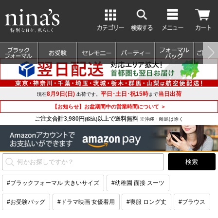
8月9日(日)
平日･土日･祝15時
当日出荷
現在
出荷です。
まで
【お知らせ】お盆期間中の営業時間について ＞
ご注文合計3,980円
以上で送料無料
(税込)
※沖縄・離島は除く
#ブラックフォーマル 大きいサイズ
#幼稚園 面接 スーツ
#お受験バッグ
#ドラマ映画 女優着用
#喪服 ロング丈
#ブラウス