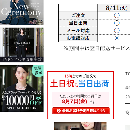
T
表
2
商