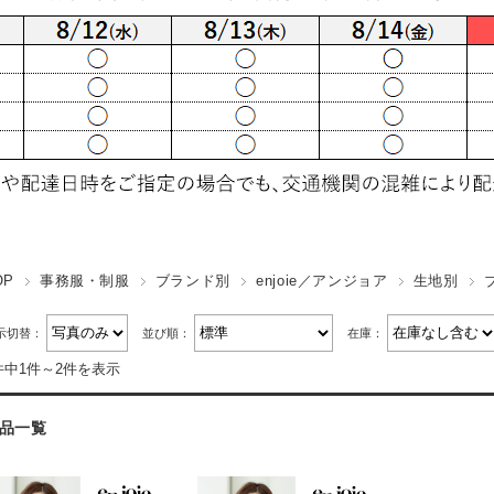
OP
事務服・制服
ブランド別
enjoie／アンジョア
生地別
示切替：
並び順：
在庫：
件中1件～2件を表示
品一覧