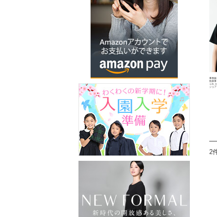
事務服
医療事
ゃれ か
ジョア 
2