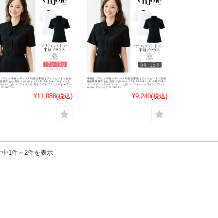
 ブラウス 半袖 レディース 制服 仕事服 オフィス ビジネス 医療
事務服 ブラウス 半袖 レディース 制服 仕事服 オフィス ビジネス 医療
務 美容 会社 受付 大きいサイズ 17号 19号 シャツ リボン おし
医療事務 美容 会社 受付 大きいサイズ 5号 7号 9号 11号 13号 15号 シ
わいい 上品 ユニフォーム 白 黒 ホワイト ブラック enjoie アン
ャツ リボン おしゃれ かわいい 上品 ユニフォーム ホワイト ブラック
JJ-06073-L
enjoie アンジョア JJ-06073
¥11,088
(税込)
¥9,240
(税込)
件中1件～2件を表示