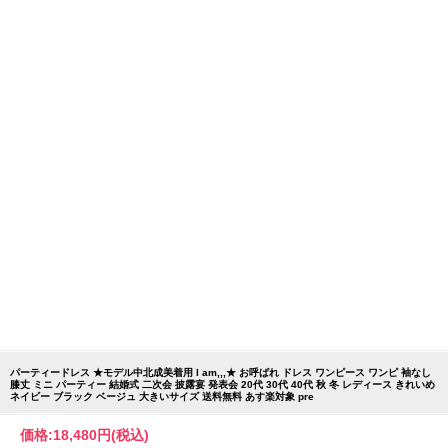
パーティードレス ★モデル中北成美着用 I am,,,★ お呼ばれ ドレス ワンピース ワンピ 袖なし
膝丈 ミニ パーティー 結婚式 二次会 披露宴 発表会 20代 30代 40代 秋 冬 レディース きれいめ
ネイビー ブラック ベージュ 大きいサイズ 送料無料 あす楽対象 pre
価格:
18,480円
(税込)