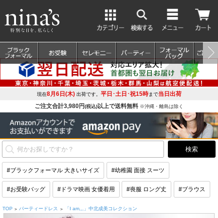
8月6日(木)
平日･土日･祝15時
当日出荷
現在
出荷です。
まで
ご注文合計3,980円
以上で送料無料
(税込)
※沖縄・離島は除く
#ブラックフォーマル 大きいサイズ
#幼稚園 面接 スーツ
#お受験バッグ
#ドラマ映画 女優着用
#喪服 ロング丈
#ブラウス
TOP
パーティードレス
「I am,,,」中北成美コレクション
>
>