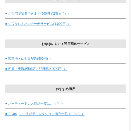
■ ご自宅で試着できます(500円で2着まで) ＞
■ シワなし！ハンガー便サービス(1,000円) ＞
お急ぎの方に！翌日配送サービス
■ 関東地区に翌日配送(500円) ＞
■ 四国・東海3県地区に翌日配送(500円) ＞
おすすめ商品
■ パーティードレス商品一覧はこちら ＞
■「I am,,,」中北成美コレクション商品一覧はこちら ＞