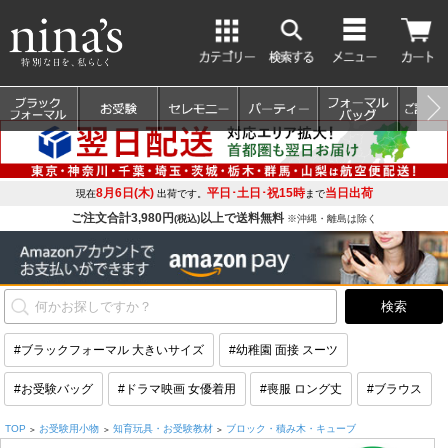
8月6日(木)
平日･土日･祝15時
当日出荷
現在
出荷です。
まで
ご注文合計3,980円
以上で送料無料
(税込)
※沖縄・離島は除く
#ブラックフォーマル 大きいサイズ
#幼稚園 面接 スーツ
#お受験バッグ
#ドラマ映画 女優着用
#喪服 ロング丈
#ブラウス
TOP
お受験用小物
知育玩具・お受験教材
ブロック・積み木・キューブ
>
>
>