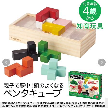
学研 頭のよくなるペンタキューブ 知育玩具 4歳 5歳 6歳 パズル ブロック 木製 積み木 知育 玩
具 おもちゃ 学習 教材 教具 遊具 教育 勉強 子供 子ども こども キッズ 男の子 女の子 保育園 幼