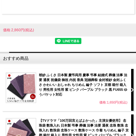
価格:2,860円(税込)
おすすめ商品
袱紗 ふくさ 日本製 慶弔両用 慶事 弔事 結婚式 葬儀 法事 法
要 通夜 祝儀袋 御祝 内祝 香典 冠婚葬祭 金封袱紗 金封ふく
さ かわいい おしゃれ ちりめん 綸子 ソフト 京都 箱付 箱入
り 男性用 女性用 紫 ピンク パープル ブラック 黒 FU655 ゆ
うパケット対応
価格:1,650円(税込)
【TVドラマ「100万回言えばよかった」主演女優使用】 念
珠袋 数珠入れ 日本製 弔事 葬儀 法事 法要 通夜 念珠 数珠 念
珠入れ 数珠袋 念珠ケース 数珠ケース 巾着 ちりめん 綸子 京
都 箱付 箱入り 男性用 女性用 紫 ピンク パープル ブラック