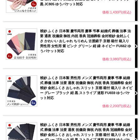
黒 JC805 ゆうパケット対応
価格:1,430円(税込)
袱紗 ふくさ 日本製 慶弔両用 慶事 弔事 結婚式 葬儀 法事 法
要 通夜 祝儀袋 御祝 内祝 香典 冠婚葬祭 金封袱紗 金封ふく
さ かわいい おしゃれ ちりめん 古渡緞子 京都 箱付 箱入り
男性用 女性用 紫 ピンク グリーン 紺 緑 ネイビー FU662 ゆ
うパケット対応
価格:3,080円(税込)
袱紗 ふくさ 日本製 男性用 メンズ 慶弔両用 慶事 弔事 結婚
式 葬儀 法事 法要 通夜 祝儀袋 御祝 内祝 香典 冠婚葬祭 金封
袱紗 金封ふくさ おしゃれ スリット 京都 箱付 箱入り ネイビ
ー グレー ブラック 紺 黒 ストライプ 迷彩 FU659 ゆうパケ
ット対応
価格:2,200円(税込)
袱紗 ふくさ 日本製 男性用 メンズ 慶弔両用 慶事 弔事 結婚
式 葬儀 法事 法要 通夜 祝儀袋 御祝 内祝 香典 冠婚葬祭 金封
袱紗 金封ふくさ おしゃれ スリット 京都 箱付 箱入り ネイビ
ー グレー ブラック 紺 黒 ストライプ 迷彩 FU658 ゆうパケ