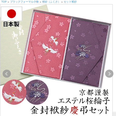
TOP
ブラックフォーマル小物
袱紗（ふくさ）
セット袱紗
>
>
>