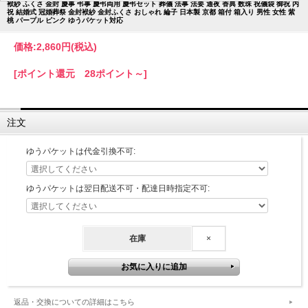
袱紗 ふくさ 金封 慶事 弔事 慶弔両用 慶弔セット 葬儀 法事 法要 通夜 香典 数珠 祝儀袋 御祝 内
祝 結婚式 冠婚葬祭 金封袱紗 金封ふくさ おしゃれ 綸子 日本製 京都 箱付 箱入り 男性 女性 紫
桃 パープル ピンク ゆうパケット対応
価格:
2,860円
(税込)
[ポイント還元 28ポイント～]
注文
ゆうパケットは代金引換不可:
ゆうパケットは翌日配送不可・配達日時指定不可:
在庫
×
返品・交換についての詳細はこちら