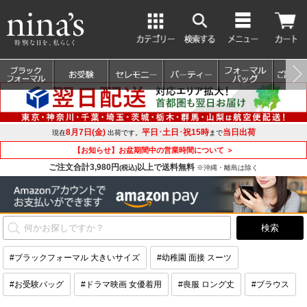
8月7日(金)
平日･土日･祝15時
当日出荷
現在
出荷です。
まで
【お知らせ】お盆期間中の営業時間について ＞
ご注文合計3,980円
以上で送料無料
(税込)
※沖縄・離島は除く
#ブラックフォーマル 大きいサイズ
#幼稚園 面接 スーツ
#お受験バッグ
#ドラマ映画 女優着用
#喪服 ロング丈
#ブラウス