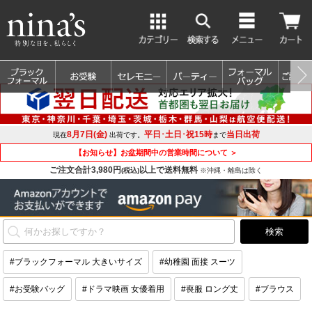
8月7日(金)
平日･土日･祝15時
当日出荷
現在
出荷です。
まで
【お知らせ】お盆期間中の営業時間について ＞
ご注文合計3,980円
以上で送料無料
(税込)
※沖縄・離島は除く
#ブラックフォーマル 大きいサイズ
#幼稚園 面接 スーツ
#お受験バッグ
#ドラマ映画 女優着用
#喪服 ロング丈
#ブラウス