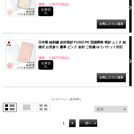
価格： 2,887円(税込)
在庫切
れ
日本製 紬刺繍 金封袱紗 FU302-PK 冠婚葬祭 袱紗 ふくさ 結
婚式 お宮参り 慶事 ピンク 金封 ご祝儀 ゆうパケット対応
価格： 2,887円(税込)
在庫切
れ
1 / 2ページ
（全34件）
1
2
次へ