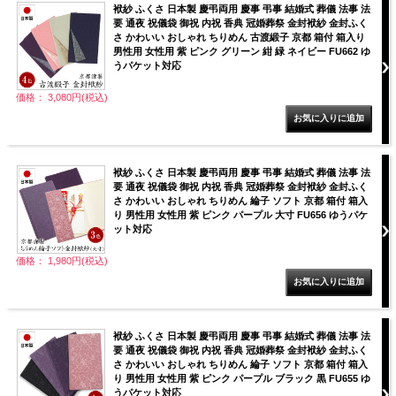
袱紗 ふくさ 日本製 慶弔両用 慶事 弔事 結婚式 葬儀 法事 法
要 通夜 祝儀袋 御祝 内祝 香典 冠婚葬祭 金封袱紗 金封ふく
さ かわいい おしゃれ ちりめん 古渡緞子 京都 箱付 箱入り
男性用 女性用 紫 ピンク グリーン 紺 緑 ネイビー FU662 ゆ
うパケット対応
価格： 3,080円(税込)
袱紗 ふくさ 日本製 慶弔両用 慶事 弔事 結婚式 葬儀 法事 法
要 通夜 祝儀袋 御祝 内祝 香典 冠婚葬祭 金封袱紗 金封ふく
さ かわいい おしゃれ ちりめん 綸子 ソフト 京都 箱付 箱入
り 男性用 女性用 紫 ピンク パープル 大寸 FU656 ゆうパケ
ット対応
価格： 1,980円(税込)
袱紗 ふくさ 日本製 慶弔両用 慶事 弔事 結婚式 葬儀 法事 法
要 通夜 祝儀袋 御祝 内祝 香典 冠婚葬祭 金封袱紗 金封ふく
さ かわいい おしゃれ ちりめん 綸子 ソフト 京都 箱付 箱入
り 男性用 女性用 紫 ピンク パープル ブラック 黒 FU655 ゆ
うパケット対応