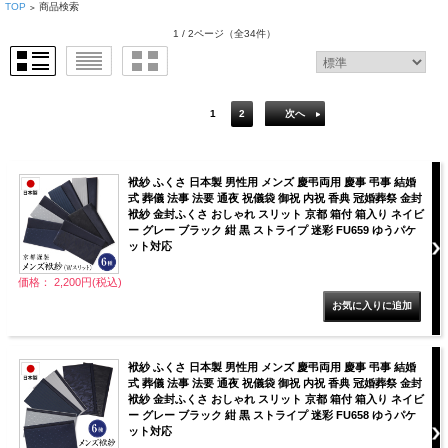
TOP
商品検索
>
1 / 2ページ
（全34件）
1
2
次へ
袱紗 ふくさ 日本製 男性用 メンズ 慶弔両用 慶事 弔事 結婚
式 葬儀 法事 法要 通夜 祝儀袋 御祝 内祝 香典 冠婚葬祭 金封
袱紗 金封ふくさ おしゃれ スリット 京都 箱付 箱入り ネイビ
ー グレー ブラック 紺 黒 ストライプ 迷彩 FU659 ゆうパケ
ット対応
価格： 2,200円(税込)
袱紗 ふくさ 日本製 男性用 メンズ 慶弔両用 慶事 弔事 結婚
式 葬儀 法事 法要 通夜 祝儀袋 御祝 内祝 香典 冠婚葬祭 金封
袱紗 金封ふくさ おしゃれ スリット 京都 箱付 箱入り ネイビ
ー グレー ブラック 紺 黒 ストライプ 迷彩 FU658 ゆうパケ
ット対応