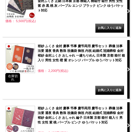
金封ふくさ 正絹 日本製 京都 桐箱入 桐箱付 箱付 男性 女性
紫 赤 黒 桃 灰 パープル エンジ ブラック ピンク ゆうパケッ
ト対応
価格： 5,500円(税込)
袱紗 ふくさ 金封 慶事 弔事 慶弔両用 慶弔セット 葬儀 法事
法要 通夜 香典 数珠 祝儀袋 御祝 内祝 結婚式 冠婚葬祭 金封
袱紗 金封ふくさ おしゃれ 一越ちりめん 日本製 京都 箱付 箱
入り 男性 女性 橙 紫 オレンジ パープル ゆうパケット対応
価格： 2,200円(税込)
在庫切
れ
袱紗 ふくさ 金封 慶事 弔事 慶弔両用 慶弔セット 葬儀 法事
法要 通夜 香典 数珠 祝儀袋 御祝 内祝 結婚式 冠婚葬祭 金封
袱紗 金封ふくさ おしゃれ 綸子 日本製 京都 箱付 箱入り 男
性 女性 紫 桃 パープル ピンク ゆうパケット対応