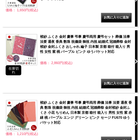
価格： 1,650円(税込)
袱紗 ふくさ 金封 慶事 弔事 慶弔両用 慶弔セット 葬儀 法事
法要 通夜 香典 数珠 祝儀袋 御祝 内祝 結婚式 冠婚葬祭 金封
袱紗 金封ふくさ おしゃれ 綸子 日本製 京都 箱付 箱入り 男
性 女性 紫 桃 パープル ピンク ゆうパケット対応
価格： 2,860円(税込)
在庫切
れ
袱紗 ふくさ 金封 慶事 弔事 慶弔両用 葬儀 法事 法要 通夜 香
典 数珠 祝儀袋 御祝 内祝 結婚式 冠婚葬祭 金封袱紗 金封ふ
くさ 小花 ちりめん 日本製 京都 箱付 箱入り 男性 女性 紫 赤
緑 桃 パープル エンジ グリーン ピンク セージ FU670 ゆう
パケット対応
価格： 1,210円(税込)