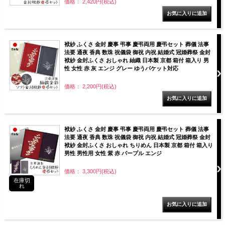
価格： 2,420円(税込)
袱紗 ふくさ 金封 慶事 弔事 慶弔両用 慶弔セット 葬儀 法事
法要 通夜 香典 数珠 祝儀袋 御祝 内祝 結婚式 冠婚葬祭 金封
袱紗 金封ふくさ おしゃれ 紬織 日本製 京都 箱付 箱入り 男
性 女性 赤 灰 エンジ グレー ゆうパケット対応
価格： 2,200円(税込)
袱紗 ふくさ 金封 慶事 弔事 慶弔両用 慶弔セット 葬儀 法事
法要 通夜 香典 数珠 祝儀袋 御祝 内祝 結婚式 冠婚葬祭 金封
袱紗 金封ふくさ おしゃれ ちりめん 日本製 京都 箱付 箱入り
男性 男性用 女性 紫 赤 パープル エンジ
価格： 3,300円(税込)
在庫切
れ