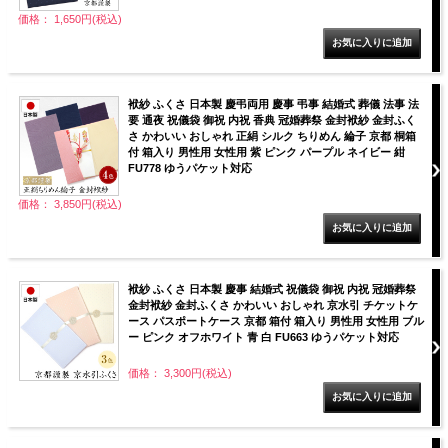
価格： 1,650円(税込)
袱紗 ふくさ 日本製 慶弔両用 慶事 弔事 結婚式 葬儀 法事 法
要 通夜 祝儀袋 御祝 内祝 香典 冠婚葬祭 金封袱紗 金封ふく
さ かわいい おしゃれ 正絹 シルク ちりめん 綸子 京都 桐箱
付 箱入り 男性用 女性用 紫 ピンク パープル ネイビー 紺
FU778 ゆうパケット対応
価格： 3,850円(税込)
袱紗 ふくさ 日本製 慶事 結婚式 祝儀袋 御祝 内祝 冠婚葬祭
金封袱紗 金封ふくさ かわいい おしゃれ 京水引 チケットケ
ース パスポートケース 京都 箱付 箱入り 男性用 女性用 ブル
ー ピンク オフホワイト 青 白 FU663 ゆうパケット対応
価格： 3,300円(税込)