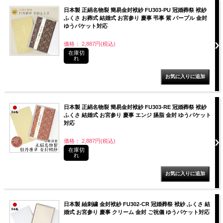
日本製 正絹名物裂 簡易金封袱紗 FU303-PU 冠婚葬祭 袱紗
ふくさ お葬式 結婚式 お宮参り 慶事 弔事 紫 パープル 金封
ゆうパケット対応
価格： 2,887円(税込)
在庫切
れ
日本製 正絹名物裂 簡易金封袱紗 FU303-RE 冠婚葬祭 袱紗
ふくさ 結婚式 お宮参り 慶事 エンジ 臙脂 金封 ゆうパケット
対応
価格： 2,887円(税込)
在庫切
れ
日本製 紬刺繍 金封袱紗 FU302-CR 冠婚葬祭 袱紗 ふくさ 結
婚式 お宮参り 慶事 クリーム 金封 ご祝儀 ゆうパケット対応