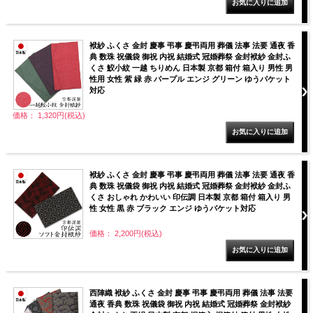
袱紗 ふくさ 金封 慶事 弔事 慶弔両用 葬儀 法事 法要 通夜 香
典 数珠 祝儀袋 御祝 内祝 結婚式 冠婚葬祭 金封袱紗 金封ふ
くさ 鮫小紋 一越 ちりめん 日本製 京都 箱付 箱入り 男性 男
性用 女性 紫 緑 赤 パープル エンジ グリーン ゆうパケット
対応
価格： 1,320円(税込)
袱紗 ふくさ 金封 慶事 弔事 慶弔両用 葬儀 法事 法要 通夜 香
典 数珠 祝儀袋 御祝 内祝 結婚式 冠婚葬祭 金封袱紗 金封ふ
くさ おしゃれ かわいい 印伝調 日本製 京都 箱付 箱入り 男
性 女性 黒 赤 ブラック エンジ ゆうパケット対応
価格： 2,200円(税込)
西陣織 袱紗 ふくさ 金封 慶事 弔事 慶弔両用 葬儀 法事 法要
通夜 香典 数珠 祝儀袋 御祝 内祝 結婚式 冠婚葬祭 金封袱紗