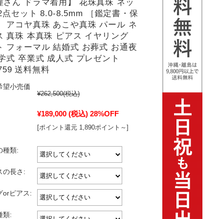
瞳さん ドラマ着用】 花珠真珠 ネッ
2点セット 8.0-8.5mm ［鑑定書・保
 アコヤ真珠 あこや真珠 パール ネ
 真珠 本真珠 ピアス イヤリング
 フォーマル 結婚式 お葬式 お通夜
学式 卒業式 成人式 プレゼント
1759 送料無料
希望小売価
¥262,500
(税込)
¥189,000
(税込)
28%OFF
[ポイント還元 1,890ポイント～]
種類:
スの長さ:
orピアス:
類: