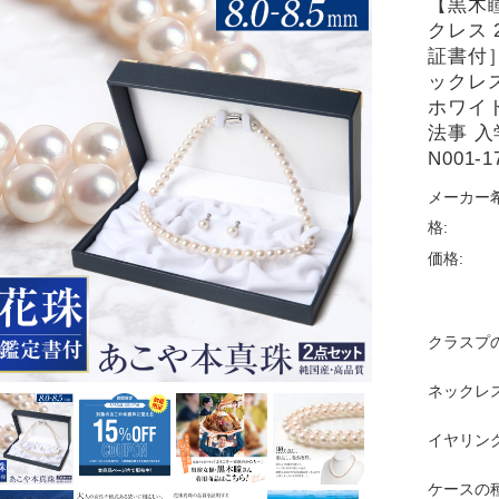
【黒木
クレス 
証書付］
ックレス
ホワイト
法事 入
N001-
メーカー
格:
価格:
クラスプの
ネックレ
イヤリング
ケースの種