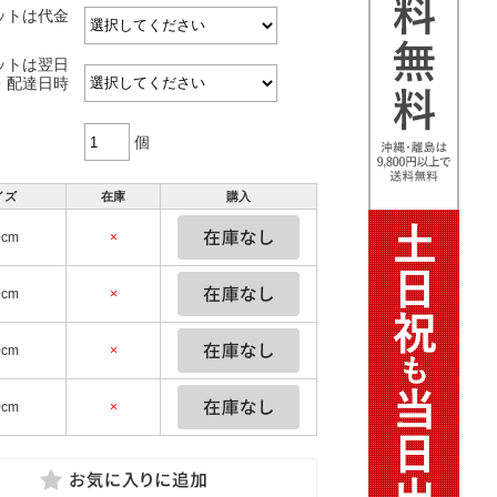
ットは代金
ットは翌日
・配達日時
個
イズ
在庫
購入
0cm
×
0cm
×
0cm
×
0cm
×