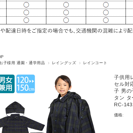
OP
お子様用 通園・通学用品
レイングッズ
レインコート
子供用
セル対応
子 男の
タン タ
RC-1
価格: