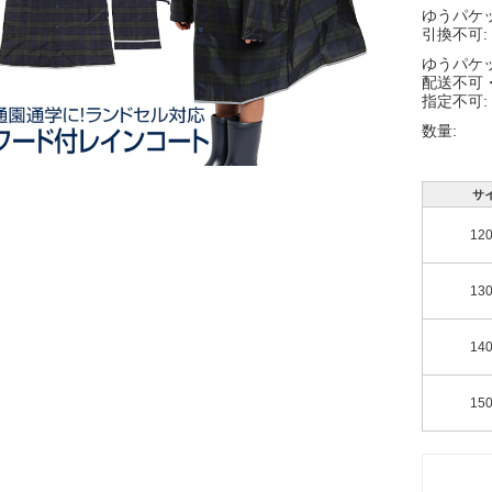
ゆうパケ
引換不可:
ゆうパケ
配送不可
指定不可:
数量:
サ
12
13
14
15