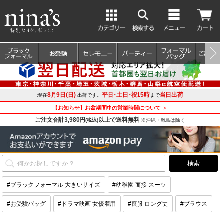
8月9日(日)
平日･土日･祝15時
当日出荷
現在
出荷です。
まで
【お知らせ】お盆期間中の営業時間について ＞
ご注文合計3,980円
以上で送料無料
(税込)
※沖縄・離島は除く
#ブラックフォーマル 大きいサイズ
#幼稚園 面接 スーツ
#お受験バッグ
#ドラマ映画 女優着用
#喪服 ロング丈
#ブラウス