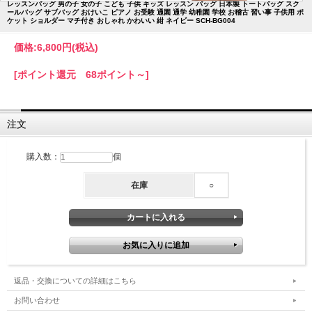
レッスンバッグ 男の子 女の子 こども 子供 キッズ レッスン バッグ 日本製 トートバッグ スク
ールバッグ サブバッグ おけいこ ピアノ お受験 通園 通学 幼稚園 学校 お稽古 習い事 子供用 ポ
ケット ショルダー マチ付き おしゃれ かわいい 紺 ネイビー SCH-BG004
価格:
6,800円
(税込)
[ポイント還元 68ポイント～]
注文
購入数：
個
在庫
○
返品・交換についての詳細はこちら
お問い合わせ