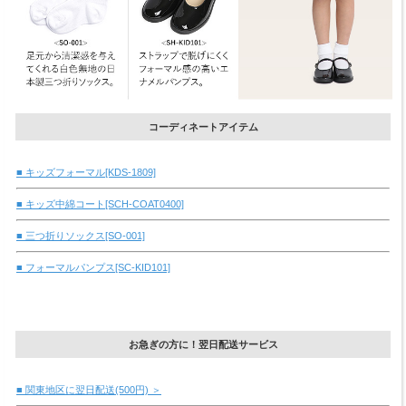
コーディネートアイテム
■ キッズフォーマル[KDS-1809]
■ キッズ中綿コート[SCH-COAT0400]
■ 三つ折りソックス[SO-001]
■ フォーマルパンプス[SC-KID101]
お急ぎの方に！翌日配送サービス
■ 関東地区に翌日配送(500円) ＞