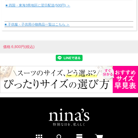
■ 四国・東海3県地区に翌日配送(500円) ＞
■ 子供服・子供用小物商品一覧はこちら ＞
価格:6,800円(税込)