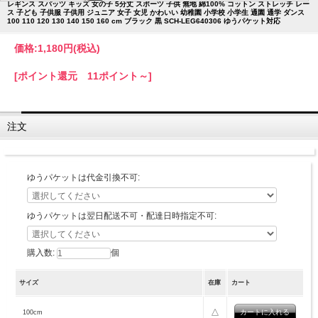
レギンス スパッツ キッズ 女の子 5分丈 スポーツ 子供 無地 綿100% コットン ストレッチ レー
ス 子ども 子供服 子供用 ジュニア 女子 女児 かわいい 幼稚園 小学校 小学生 通園 通学 ダンス
100 110 120 130 140 150 160 cm ブラック 黒 SCH-LEG640306 ゆうパケット対応
価格:
1,180円
(税込)
[ポイント還元 11ポイント～]
注文
ゆうパケットは代金引換不可:
ゆうパケットは翌日配送不可・配達日時指定不可:
購入数:
個
サイズ
在庫
カート
△
100cm