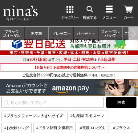
8月7日(金)
平日･土日･祝15時
当日出荷
現在
出荷です。
まで
【お知らせ】お盆期間中の営業時間について ＞
ご注文合計3,980円
以上で送料無料
(税込)
※沖縄・離島は除く
#ブラックフォーマル 大きいサイズ
#幼稚園 面接 スーツ
#お受験バッグ
#ドラマ映画 女優着用
#喪服 ロング丈
#ブラウス