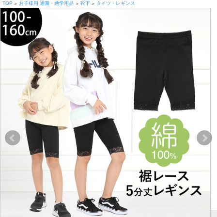
TOP
お子様用 通園・通学用品
靴下
タイツ・レギンス
>
>
>