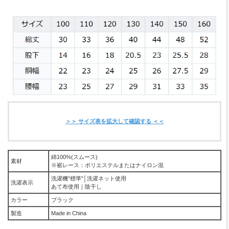
＞＞ サイズ表を拡大して確認する ＜＜
綿100%(スムース)
素材
※裾レース：ポリエステルまたはナイロン混
洗濯機"標準"│洗濯ネット使用
洗濯表示
あて布使用｜陰干し
カラー
ブラック
製造
Made in China