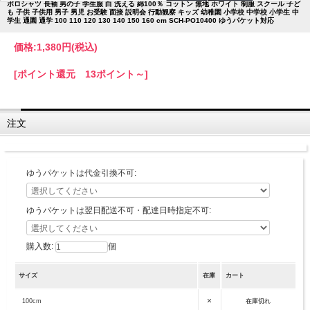
ポロシャツ 長袖 男の子 学生服 白 洗える 綿100％ コットン 無地 ホワイト 制服 スクール 子ど
も 子供 子供用 男子 男児 お受験 面接 説明会 行動観察 キッズ 幼稚園 小学校 中学校 小学生 中
学生 通園 通学 100 110 120 130 140 150 160 cm SCH-PO10400 ゆうパケット対応
価格:
1,380円
(税込)
[ポイント還元 13ポイント～]
注文
ゆうパケットは代金引換不可:
ゆうパケットは翌日配送不可・配達日時指定不可:
購入数:
個
サイズ
在庫
カート
×
100cm
在庫切れ