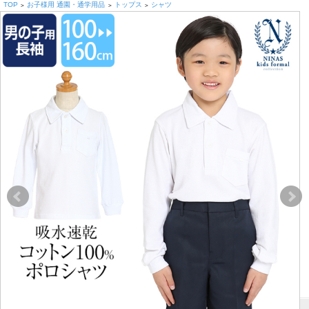
TOP
お子様用 通園・通学用品
トップス
シャツ
>
>
>