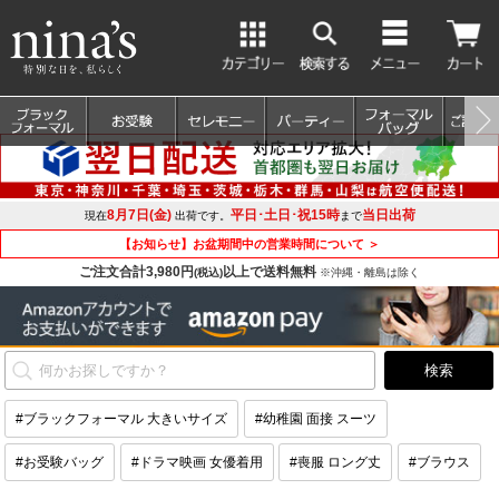
8月7日(金)
平日･土日･祝15時
当日出荷
現在
出荷です。
まで
【お知らせ】お盆期間中の営業時間について ＞
ご注文合計3,980円
以上で送料無料
(税込)
※沖縄・離島は除く
#ブラックフォーマル 大きいサイズ
#幼稚園 面接 スーツ
#お受験バッグ
#ドラマ映画 女優着用
#喪服 ロング丈
#ブラウス