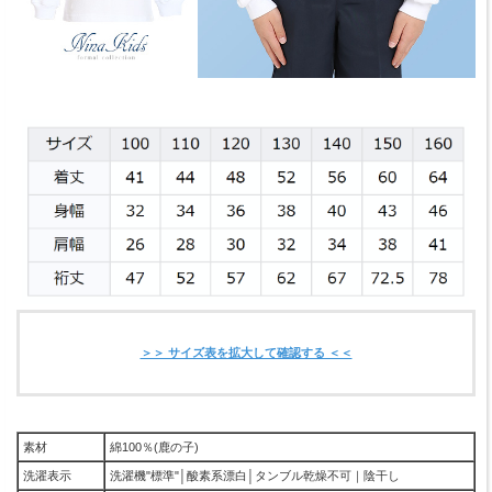
＞＞ サイズ表を拡大して確認する ＜＜
素材
綿100％(鹿の子)
洗濯表示
洗濯機"標準"│酸素系漂白│タンブル乾燥不可｜陰干し