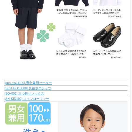
[sch-sw11100] 男女兼用セーター
[SCH-PO10000] 長袖ポロシャツ
[SO-001] 三つ折りソックス
[SH-KID102] コインローファー