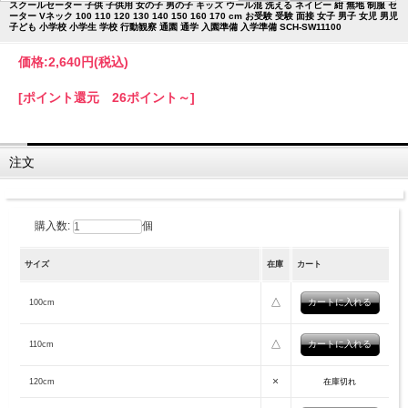
スクールセーター 子供 子供用 女の子 男の子 キッズ ウール混 洗える ネイビー 紺 無地 制服 セ
ーター Vネック 100 110 120 130 140 150 160 170 cm お受験 受験 面接 女子 男子 女児 男児
子ども 小学校 小学生 学校 行動観察 通園 通学 入園準備 入学準備 SCH-SW11100
価格:
2,640円
(税込)
[ポイント還元 26ポイント～]
注文
購入数:
個
サイズ
在庫
カート
△
100cm
△
110cm
×
120cm
在庫切れ