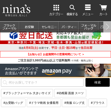
8月8日(土)
平日･土日･祝15時
当日出荷
現在
出荷です。
まで
【お知らせ】お盆期間中の営業時間について ＞
ご注文合計3,980円
以上で送料無料
(税込)
※沖縄・離島は除く
#ブラックフォーマル 大きいサイズ
#幼稚園 面接 スーツ
#お受験バッグ
#ドラマ映画 女優着用
#喪服 ロング丈
#ブラウス