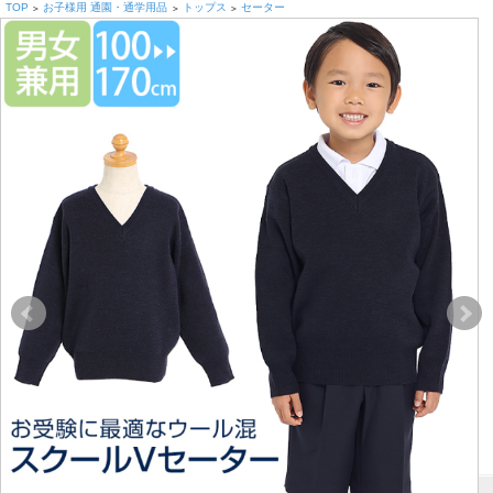
TOP
お子様用 通園・通学用品
トップス
セーター
>
>
>