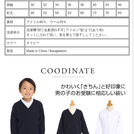
肩幅
30
32
34
36
38
40
43
46
裄丈
48
53
58
63
68
73
78
83
素材
アクリル80％、ウール20％
洗濯機"弱"│塩素漂白不可│アイロン"低"まで(あて布)
洗濯表示
ネットに入れて洗い、形を整えて陰干ししてください。
カラー
ネイビー
製造
Made in China / Bangladesh