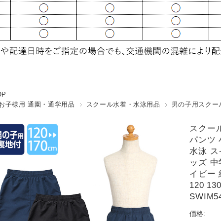
OP
お子様用 通園・通学用品
スクール水着・水泳用品
男の子用スクー
スクー
パンツ 
水泳 ス
ッズ 中
イビー 
120 13
SWIM
価格: