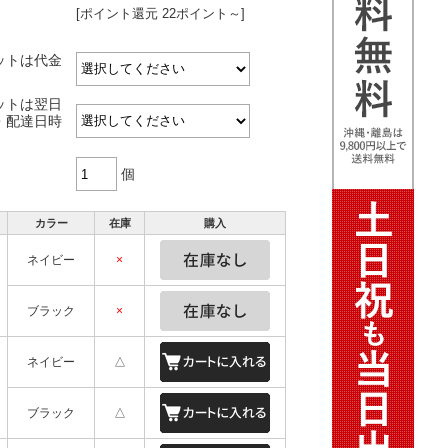
[ポイント還元 22ポイント～]
ットは代金
ットは翌日
・配達日時
個
カラー
在庫
購入
ネイビー
×
ブラック
×
ネイビー
△
ブラック
△