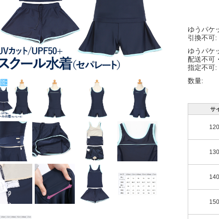
ゆうパケ
引換不可:
ゆうパケ
配送不可
指定不可:
数量:
サ
12
13
14
15