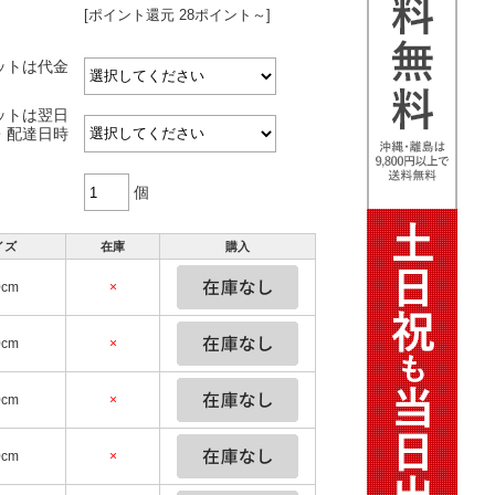
[ポイント還元 28ポイント～]
ットは代金
ットは翌日
・配達日時
個
イズ
在庫
購入
0cm
×
0cm
×
0cm
×
0cm
×