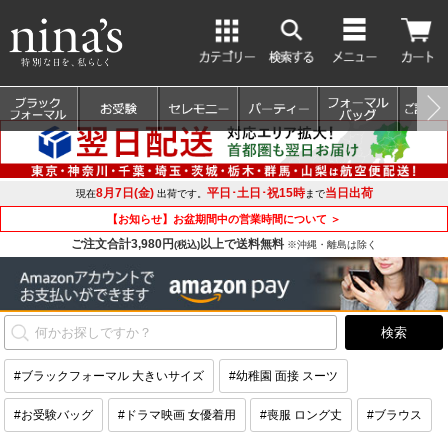
8月7日(金)
平日･土日･祝15時
当日出荷
現在
出荷です。
まで
【お知らせ】お盆期間中の営業時間について ＞
ご注文合計3,980円
以上で送料無料
(税込)
※沖縄・離島は除く
#ブラックフォーマル 大きいサイズ
#幼稚園 面接 スーツ
#お受験バッグ
#ドラマ映画 女優着用
#喪服 ロング丈
#ブラウス