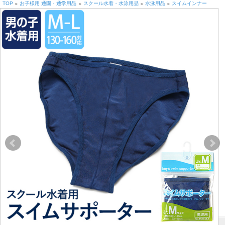
TOP
お子様用 通園・通学用品
スクール水着・水泳用品
水泳用品
スイムインナー
>
>
>
>