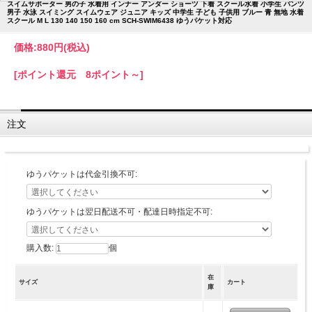
スイムサポーター 男の子 水着用 インナー アンダー ショーツ 下着 スクール水着 小学生 パンツ
男子 水泳 スイミング スイムウェア ジュニア キッズ 中学生 子ども 子供用 ブルー 青 無地 水着
スクール M L 130 140 150 160 cm SCH-SWIM6438 ゆうパケット対応
価格:
880円
(税込)
[ポイント還元 8ポイント～]
注文
ゆうパケットは代金引換不可:
ゆうパケットは翌日配送不可・配達日時指定不可:
購入数:
個
在
サイズ
カート
庫