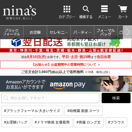
8月10日(月)
平日･土日･祝15時
当日出荷
現在
出荷です。
まで
【お知らせ】お盆期間中の営業時間について ＞
ご注文合計3,980円
以上で送料無料
(税込)
※沖縄・離島は除く
#ブラックフォーマル 大きいサイズ
#幼稚園 面接 スーツ
#お受験バッグ
#ドラマ映画 女優着用
#喪服 ロング丈
#ブラウス