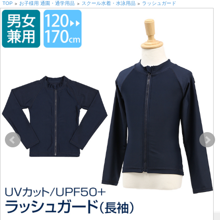
TOP
お子様用 通園・通学用品
スクール水着・水泳用品
ラッシュガード
>
>
>