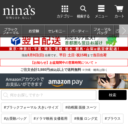
8月9日(日)
平日･土日･祝15時
当日出荷
現在
出荷です。
まで
【お知らせ】お盆期間中の営業時間について ＞
ご注文合計3,980円
以上で送料無料
(税込)
※沖縄・離島は除く
#ブラックフォーマル 大きいサイズ
#幼稚園 面接 スーツ
#お受験バッグ
#ドラマ映画 女優着用
#喪服 ロング丈
#ブラウス