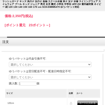
ラッシュガード キッズ 男の子 女の子 長袖 スクール水着 男子 女子 水着 スイミングウェア ス
イムウェア プール キッズ ジュニア 男児 女児 園児 小学生 中学生 UPF+50 紫外線対策 ネイビ
ー 紺 120 130 140 150 160 170 cm SCH-SWIM5479 ゆうパケット対応
価格:
2,350円
(税込)
[ポイント還元 23ポイント～]
注文
ゆうパケットは代金引換不可:
ゆうパケットは翌日配送不可・配達日時指定不可:
購入数:
個
サイズ
在庫
カート
△
120cm