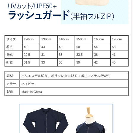
サイズ
120cm
130cm
140cm
150cm
160cm
170cm
着丈
40
43
46
50
54
58
身幅
29.5
31
33
33.5
38
41
裄丈
31.5
33
36
39
42
45
素材
ポリエステル82％、ポリウレタン18％（ポリエステル2WAY）
カラー
ネイビー
製造
Made in China