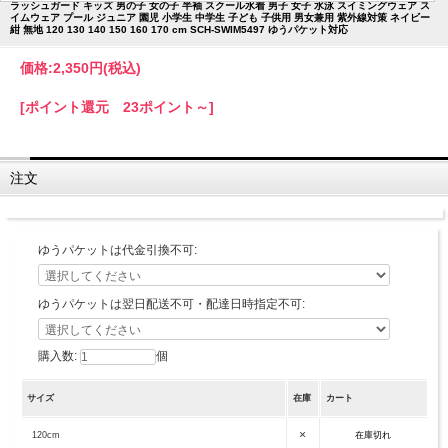
ラッシュガード キッズ 男の子 女の子 半袖 スクール水着 男子 女子 水泳 スイミングウェア ス
イムウェア プール ジュニア 園児 小学生 中学生 子ども 子供用 男女兼用 紫外線対策 ネイビー
紺 無地 120 130 140 150 160 170 cm SCH-SWIM5497 ゆうパケット対応
価格:
2,350円
(税込)
[ポイント還元 23ポイント～]
注文
ゆうパケットは代金引換不可:
ゆうパケットは翌日配送不可・配達日時指定不可:
購入数:
個
サイズ
在庫
カート
×
120cm
在庫切れ