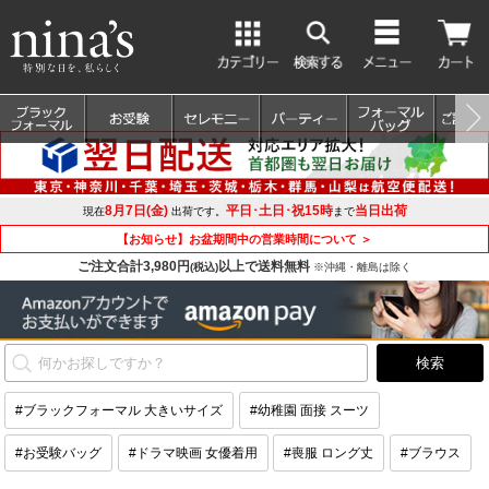
8月7日(金)
平日･土日･祝15時
当日出荷
現在
出荷です。
まで
【お知らせ】お盆期間中の営業時間について ＞
ご注文合計3,980円
以上で送料無料
(税込)
※沖縄・離島は除く
#ブラックフォーマル 大きいサイズ
#幼稚園 面接 スーツ
#お受験バッグ
#ドラマ映画 女優着用
#喪服 ロング丈
#ブラウス