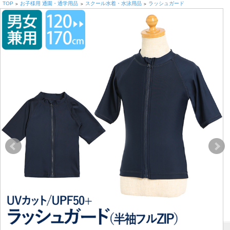
TOP
お子様用 通園・通学用品
スクール水着・水泳用品
ラッシュガード
>
>
>