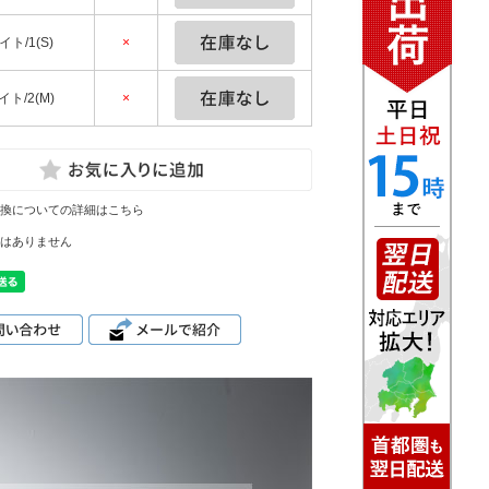
ト/1(S)
×
ト/2(M)
×
換についての詳細はこちら
はありません