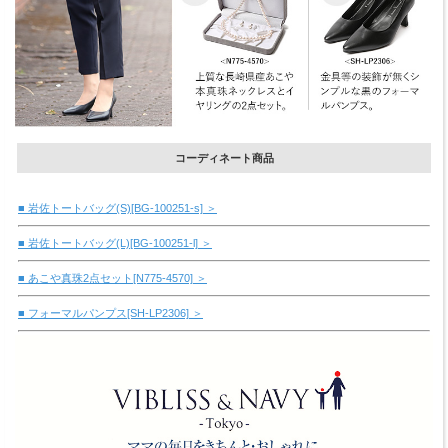
コーディネート商品
■ 岩佐トートバッグ(S)[BG-100251-s] ＞
■ 岩佐トートバッグ(L)[BG-100251-l] ＞
■ あこや真珠2点セット[N775-4570] ＞
■ フォーマルパンプス[SH-LP2306] ＞