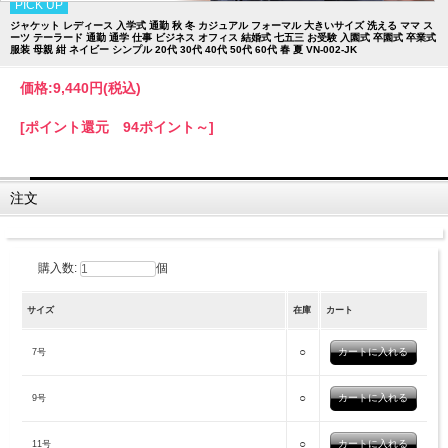
PICK UP
ジャケット レディース 入学式 通勤 秋 冬 カジュアル フォーマル 大きいサイズ 洗える ママ ス
ーツ テーラード 通勤 通学 仕事 ビジネス オフィス 結婚式 七五三 お受験 入園式 卒園式 卒業式
服装 母親 紺 ネイビー シンプル 20代 30代 40代 50代 60代 春 夏 VN-002-JK
価格:
9,440円
(税込)
[ポイント還元 94ポイント～]
注文
購入数:
個
サイズ
在庫
カート
○
7号
○
9号
○
11号