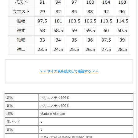
＞＞ サイズ表を拡大して確認する ＜＜
表地
ポリエステル100％
裏地
ポリエステル100％
縫製
Made in Vietnam
肩パッド
○
裏地
○
手洗い可(中性洗剤)│塩素漂白不可