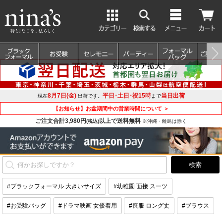
8月7日(金)
平日･土日･祝15時
当日出荷
現在
出荷です。
まで
【お知らせ】お盆期間中の営業時間について ＞
ご注文合計3,980円
以上で送料無料
(税込)
※沖縄・離島は除く
#ブラックフォーマル 大きいサイズ
#幼稚園 面接 スーツ
#お受験バッグ
#ドラマ映画 女優着用
#喪服 ロング丈
#ブラウス