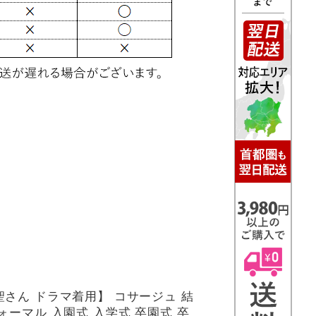
聖さん ドラマ着用】 コサージュ 結
ォーマル 入園式 入学式 卒園式 卒