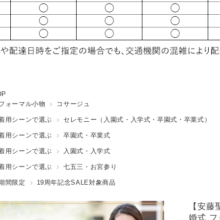
OP
フォーマル小物
コサージュ
着用シーンで選ぶ
セレモニー（入園式・入学式・卒園式・卒業式）
着用シーンで選ぶ
卒園式・卒業式
着用シーンで選ぶ
入園式・入学式
着用シーンで選ぶ
七五三・お宮参り
期間限定
19周年記念SALE対象商品
【安藤
婚式 フ