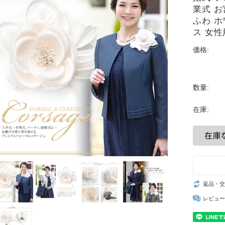
業式 お
ふわ ホ
ス 女性
価格:
数量:
在庫:
返品・交
レビュー