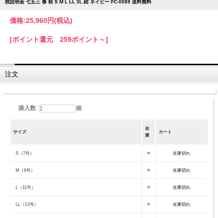
校説明会 七五三 春 秋 S M L LL 3L 紺 ネイビー FC-0089 送料無料
価格:
25,960円
(税込)
[ポイント還元 259ポイント～]
注文
購入数:
個
在
サイズ
カート
庫
×
S（7号）
在庫切れ
×
M（9号）
在庫切れ
×
L（11号）
在庫切れ
×
LL（13号）
在庫切れ