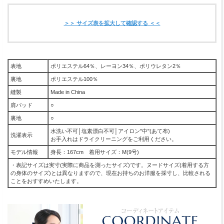
＞＞ サイズ表を拡大して確認する ＜＜
表地
ポリエステル64％、レーヨン34％、ポリウレタン2％
裏地
ポリエステル100％
縫製
Made in China
肩パッド
○
裏地
○
水洗い不可│塩素漂白不可│アイロン"中"(あて布)
洗濯表示
お手入れはドライクリーニングをご利用ください。
モデル情報
身長：167cm 着用サイズ：M(9号)
・表記サイズは実寸(実際に商品を測ったサイズ)です。ヌードサイズ(着用する方
の身体のサイズ)とは異なりますので、現在お持ちのお洋服を採寸し、比較される
ことをおすすめいたします。