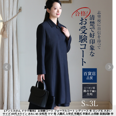
【アンミカさん ドラマ着用】 お受験コート フォーマルコート レディース 冬 ロング丈 大きい
サイズ 40代 Aライン きれいめ 女性用 ママ 母 入園式 入学式 卒園式 卒業式 お受験 面接試験 学