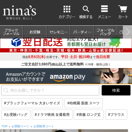
8月6日(木)
平日･土日･祝15時
当日出荷
現在
出荷です。
まで
ご注文合計3,980円
以上で送料無料
(税込)
※沖縄・離島は除く
#ブラックフォーマル 大きいサイズ
#幼稚園 面接 スーツ
#お受験バッグ
#ドラマ映画 女優着用
#喪服 ロング丈
#ブラウス
TOP
お受験スーツ
お受験用コート
>
>