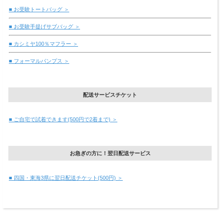
■ お受験トートバッグ ＞
■ お受験手提げサブバッグ ＞
■ カシミヤ100％マフラー ＞
■ フォーマルパンプス ＞
配送サービスチケット
■ ご自宅で試着できます(500円で2着まで) ＞
お急ぎの方に！翌日配送サービス
■ 四国・東海3県に翌日配送チケット(500円) ＞