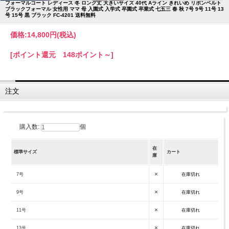
フォーマルコート レディース 冬 ロング丈 大きいサイズ 40代 Aライン きれいめ リボンベルト
ブラックフォーマル 女性用 ママ 母 入園式 入学式 卒園式 卒業式 七五三 春 秋 7号 9号 11号 13
号 15号 黒 ブラック FC-4201 送料無料
価格:
14,800円
(税込)
[ポイント還元 148ポイント～]
注文
購入数:
個
在
標準サイズ
カート
庫
×
7号
在庫切れ
×
9号
在庫切れ
×
11号
在庫切れ
×
13号
在庫切れ