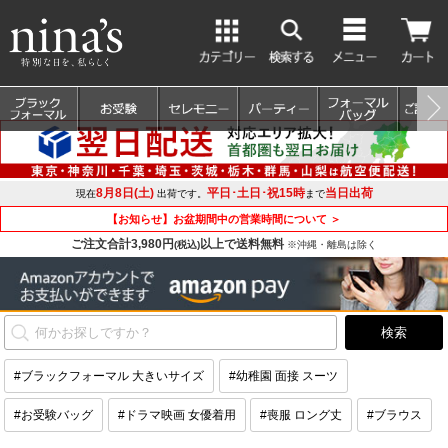
8月8日(土)
平日･土日･祝15時
当日出荷
現在
出荷です。
まで
【お知らせ】お盆期間中の営業時間について ＞
ご注文合計3,980円
以上で送料無料
(税込)
※沖縄・離島は除く
#ブラックフォーマル 大きいサイズ
#幼稚園 面接 スーツ
#お受験バッグ
#ドラマ映画 女優着用
#喪服 ロング丈
#ブラウス