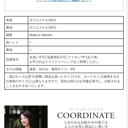
表地
ポリエステル100％
裏地
ポリエステル100％
縫製
Made in Vietnam
肩パッド
○
裏地
○
水洗い不可│塩素漂白不可│アイロン"中"(あて布)
洗濯表示
お手入れはドライクリーニングをご利用ください。
モデル情報
身長：167cm 着用サイズ：9号
・表記サイズは実寸(実際に商品を測ったサイズ)です。ヌードサイズ(着用する方
の身体のサイズ)とは異なりますので、現在お持ちのお洋服を採寸し、比較される
ことをおすすめいたします。