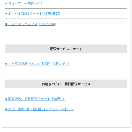
■ フォーマル手袋[GL-011]
■ あこや本真珠2点セット[N775-4570]
■ フォーマルパンプス[SH-LP3300]
配送サービスチケット
■ ご自宅で試着できます(500円で2着まで) ＞
お急ぎの方に！翌日配送サービス
■ 関東地区に翌日配送チケット(500円) ＞
■ 四国・東海3県に翌日配送チケット(500円) ＞