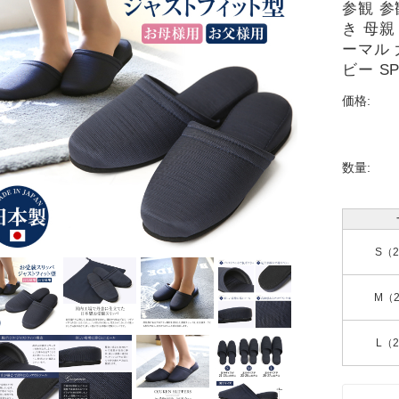
参観 参
き 母親
ーマル 
ビー SP
価格:
数量:
S（2
M（2
L（2