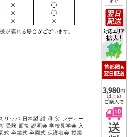
スリッパ 日本製 紺 母 父 レディー
ズ 受験 面接 説明会 学校見学会 入
園式 卒業式 卒園式 保護者会 授業