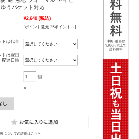
母親 紺 無地 フォーマル ネイビー
51 ゆうパケット対応
¥2,640
(税込)
[ポイント還元 26ポイント～]
ットは代金
ットは翌日
・配達日時
個
×
換についての詳細はこちら