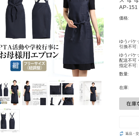
ズ 母 
AP-1
価格:
ゆうパケ
引換不可:
ゆうパケ
配送不可
指定不可:
数量:
在庫:
返品・交