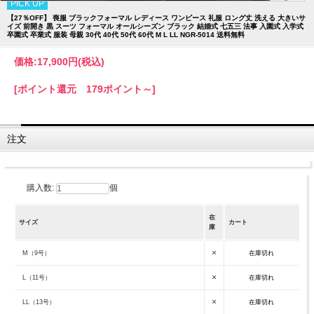
PICK UP
【27％OFF】 喪服 ブラックフォーマル レディース ワンピース 礼服 ロング丈 洗える 大きいサ
イズ 前開き 黒 スーツ フォーマル オールシーズン ブラック 結婚式 七五三 法事 入園式 入学式
卒園式 卒業式 服装 母親 30代 40代 50代 60代 M L LL NGR-5014 送料無料
価格:
17,900円
(税込)
[ポイント還元 179ポイント～]
注文
購入数:
個
在
サイズ
カート
庫
×
M（9号）
在庫切れ
×
L（11号）
在庫切れ
×
LL（13号）
在庫切れ