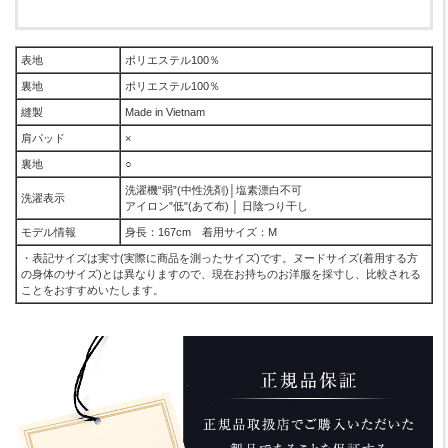
表地
ポリエステル100％
裏地
ポリエステル100％
縫製
Made in Vietnam
肩パッド
×
裏地
○
洗濯機“弱”(中性洗剤)│塩素漂白不可
洗濯表示
アイロン"低"(あて布) │ 日陰つり干し
モデル情報
身長：167cm 着用サイズ：M
・表記サイズは実寸(実際に商品を測ったサイズ)です。ヌードサイズ(着用する方
の身体のサイズ)とは異なりますので、現在お持ちのお洋服を採寸し、比較される
ことをおすすめいたします。