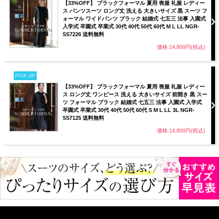
【33%OFF】 ブラックフォーマル 夏用 喪服 礼服 レディー
ス パンツスーツ ロング丈 洗える 大きいサイズ 黒 スーツ フ
ォーマル ワイドパンツ ブラック 結婚式 七五三 法事 入園式
入学式 卒園式 卒業式 30代 40代 50代 60代 M L LL NGR-
SS7226 送料無料
価格:14,800円(税込)
PICK UP
【33%OFF】 ブラックフォーマル 夏用 喪服 礼服 レディー
ス ロング丈 ワンピース 洗える 大きいサイズ 前開き 黒 スー
ツ フォーマル ブラック 結婚式 七五三 法事 入園式 入学式
卒園式 卒業式 30代 40代 50代 60代 S M L LL 3L NGR-
SS7125 送料無料
価格:14,800円(税込)