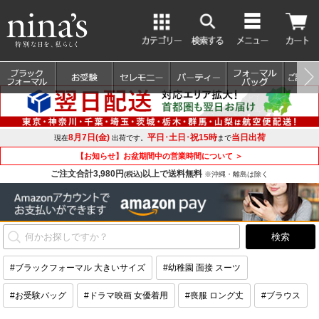
8月7日(金)
平日･土日･祝15時
当日出荷
現在
出荷です。
まで
【お知らせ】お盆期間中の営業時間について ＞
ご注文合計3,980円
以上で送料無料
(税込)
※沖縄・離島は除く
#ブラックフォーマル 大きいサイズ
#幼稚園 面接 スーツ
#お受験バッグ
#ドラマ映画 女優着用
#喪服 ロング丈
#ブラウス