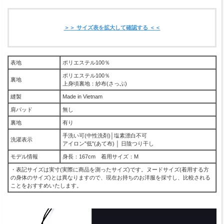
＞＞ サイズ表を拡大して確認する ＜＜
表地
ポリエステル100％
ポリエステル100％
裏地
上身頃裏地：紗布(さっぷ)
縫製
Made in Vietnam
肩パッド
無し
裏地
有り
手洗い可(中性洗剤)│塩素漂白不可
洗濯表示
アイロン"低"(あて布) │ 日陰つり干し
モデル情報
身長：167cm 着用サイズ：M
・表記サイズは実寸(実際に商品を測ったサイズ)です。ヌードサイズ(着用する方
の身体のサイズ)とは異なりますので、現在お持ちのお洋服を採寸し、比較される
ことをおすすめいたします。