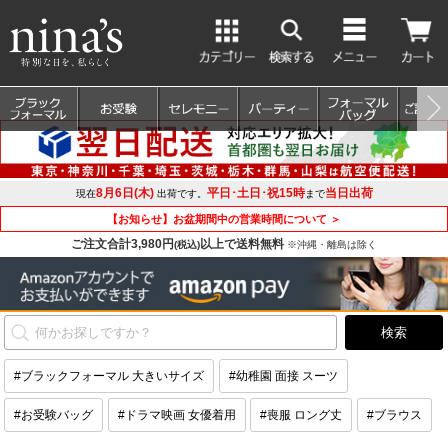
8月6日(木)
平日･土日･祝15時
当日出荷
現在
出荷です。
まで
【お知らせ】お盆期間中の営業時間について ＞
ご注文合計3,980円
以上で送料無料
(税込)
※沖縄・離島は除く
#ブラックフォーマル 大きいサイズ
#幼稚園 面接 スーツ
#お受験バッグ
#ドラマ映画 女優着用
#喪服 ロング丈
#ブラウス