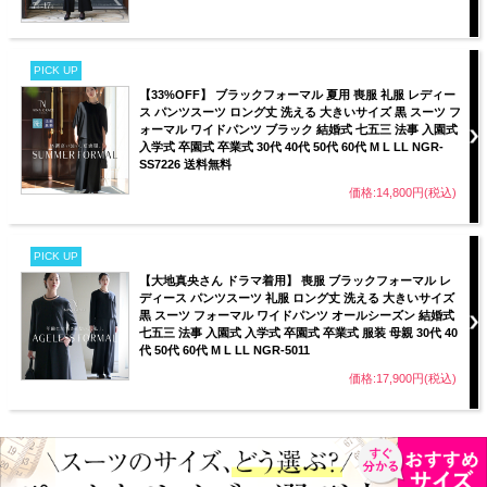
PICK UP
【33%OFF】 ブラックフォーマル 夏用 喪服 礼服 レディー
ス パンツスーツ ロング丈 洗える 大きいサイズ 黒 スーツ フ
ォーマル ワイドパンツ ブラック 結婚式 七五三 法事 入園式
入学式 卒園式 卒業式 30代 40代 50代 60代 M L LL NGR-
SS7226 送料無料
価格:14,800円(税込)
PICK UP
【大地真央さん ドラマ着用】 喪服 ブラックフォーマル レ
ディース パンツスーツ 礼服 ロング丈 洗える 大きいサイズ
黒 スーツ フォーマル ワイドパンツ オールシーズン 結婚式
七五三 法事 入園式 入学式 卒園式 卒業式 服装 母親 30代 40
代 50代 60代 M L LL NGR-5011
価格:17,900円(税込)