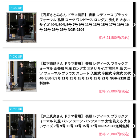
PICK UP
【石原さとみさん ドラマ着用】 喪服 レディース ブラック
フォーマル 礼服 スーツ ワンピース ロング丈 洗える 大きい
サイズ 40代 50代 5号 7号 9号 11号 13号 15号 17号 19号 19
号 21号 23号 25号 NGR-2104
価格:21,800円(税込)
PICK UP
【松下奈緒さん ドラマ着用】 喪服 レディース ブラックフ
ォーマル 正喪服 礼服 ロング丈 大きいサイズ 前開き 黒 スー
ツ フォーマル ブラウス スカート 入園式 卒園式 卒業式 30代
40代 50代 9号 11号 13号 15号 17号 19号 21号 NGR-2128 送
料無料
価格:29,800円(税込)
PICK UP
【井上真央さん ドラマ着用】 喪服 レディース ブラックフ
ォーマル 礼服 パンツ スーツ パンツスーツ 女性 洗える 大き
いサイズ 7号 9号 11号 13号 15号 17号 NGR-2139 送料無料
価格:29,800円(税込)