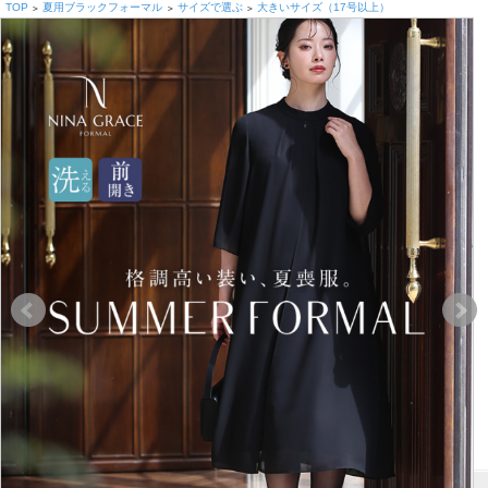
TOP
夏用ブラックフォーマル
サイズで選ぶ
大きいサイズ（17号以上）
>
>
>