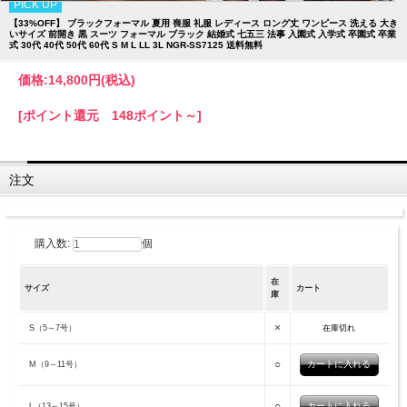
PICK UP
【33%OFF】 ブラックフォーマル 夏用 喪服 礼服 レディース ロング丈 ワンピース 洗える 大き
いサイズ 前開き 黒 スーツ フォーマル ブラック 結婚式 七五三 法事 入園式 入学式 卒園式 卒業
式 30代 40代 50代 60代 S M L LL 3L NGR-SS7125 送料無料
価格:
14,800円
(税込)
[ポイント還元 148ポイント～]
注文
購入数:
個
在
サイズ
カート
庫
×
S（5～7号）
在庫切れ
○
M（9～11号）
○
L（13～15号）