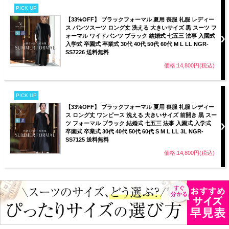
PICK UP
【33%OFF】 ブラックフォーマル 夏用 喪服 礼服 レディー
ス パンツスーツ ロング丈 洗える 大きいサイズ 黒 スーツ フ
ォーマル ワイドパンツ ブラック 結婚式 七五三 法事 入園式
入学式 卒園式 卒業式 30代 40代 50代 60代 M L LL NGR-
SS7226 送料無料
価格:14,800円(税込)
PICK UP
【33%OFF】 ブラックフォーマル 夏用 喪服 礼服 レディー
ス ロング丈 ワンピース 洗える 大きいサイズ 前開き 黒 スー
ツ フォーマル ブラック 結婚式 七五三 法事 入園式 入学式
卒園式 卒業式 30代 40代 50代 60代 S M L LL 3L NGR-
SS7125 送料無料
価格:14,800円(税込)