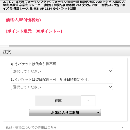
エプロン 日本製 フォーマル ブラックフォーマル 冠婚葬祭 結婚式 葬式 お斎 おとき 入園式 入
学式 卒園式 卒業式 セレモニー 参観日 学校行事 幼稚園 PTA 文化祭 バザー お手伝い 大きいサ
イズ 母 母親 レース 黒 無地 AP-1624 ゆうパケット対応
価格:
3,850円
(税込)
[ポイント還元 38ポイント～]
注文
ゆうパケットは代金引換不可:
ゆうパケットは翌日配送不可・配達日時指定不可:
在庫
×
返品・交換についての詳細はこちら