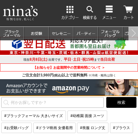
8月8日(土)
平日･土日･祝15時
当日出荷
現在
出荷です。
まで
【お知らせ】お盆期間中の営業時間について ＞
ご注文合計3,980円
以上で送料無料
(税込)
※沖縄・離島は除く
#ブラックフォーマル 大きいサイズ
#幼稚園 面接 スーツ
#お受験バッグ
#ドラマ映画 女優着用
#喪服 ロング丈
#ブラウス