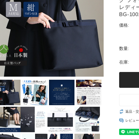
グ フォ
レディー
BG-100
価格:
数量:
在庫:
返品・交
レビュー