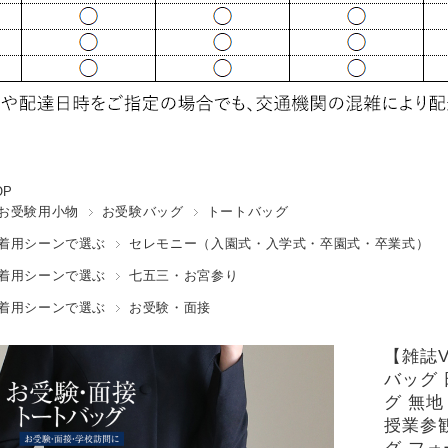
OP
お受験用小物
お受験バッグ
トートバッグ
着用シーンで選ぶ
セレモニー（入園式・入学式・卒園式・卒業式）
着用シーンで選ぶ
七五三・お宮参り
着用シーンで選ぶ
お受験・面接
【雑誌V
バッグ 
グ 無地
授業参観