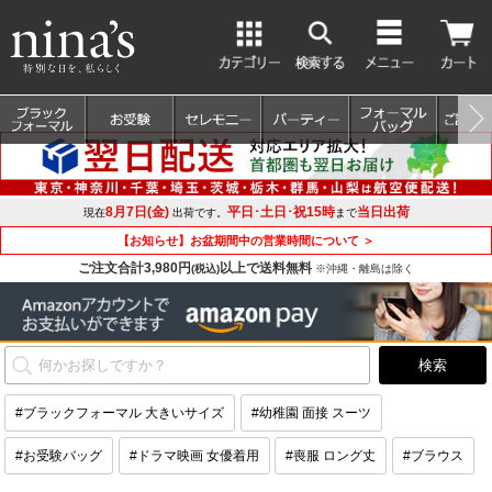
8月7日(金)
平日･土日･祝15時
当日出荷
現在
出荷です。
まで
【お知らせ】お盆期間中の営業時間について ＞
ご注文合計3,980円
以上で送料無料
(税込)
※沖縄・離島は除く
#ブラックフォーマル 大きいサイズ
#幼稚園 面接 スーツ
#お受験バッグ
#ドラマ映画 女優着用
#喪服 ロング丈
#ブラウス