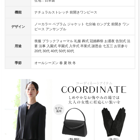
生地：日本製
機能
ナチュラルストレッチ 前開きワンピース
ノーカラー ペプラム ジャケット 七分袖 ロング丈 前開き ワン
デザイン
ピース アンサンブル
喪服 ブラックフォーマル 礼服 葬式 冠婚葬祭 お通夜 告別式 法
用途
要 法事 入園式 卒園式 入学式 卒業式 謝恩会 七五三 お宮参り
20代 30代 40代 50代 60代
季節
オールシーズン 春 夏 秋 冬