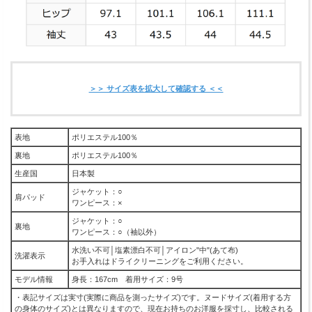
＞＞ サイズ表を拡大して確認する ＜＜
表地
ポリエステル100％
裏地
ポリエステル100％
生産国
日本製
ジャケット：○
肩パッド
ワンピース：×
ジャケット：○
裏地
ワンピース：○（袖以外）
水洗い不可│塩素漂白不可│アイロン"中"(あて布)
洗濯表示
お手入れはドライクリーニングをご利用ください。
モデル情報
身長：167cm 着用サイズ：9号
・表記サイズは実寸(実際に商品を測ったサイズ)です。ヌードサイズ(着用する方
の身体のサイズ)とは異なりますので、現在お持ちのお洋服を採寸し、比較される