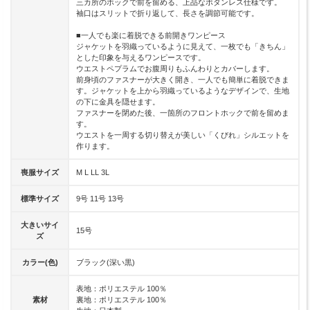
三カ所のホックで前を留める、上品なボタンレス仕様です。
袖口はスリットで折り返して、長さを調節可能です。
■一人でも楽に着脱できる前開きワンピース
ジャケットを羽織っているように見えて、一枚でも「きちん」
とした印象を与えるワンピースです。
ウエストペプラムでお腹周りもふんわりとカバーします。
前身頃のファスナーが大きく開き、一人でも簡単に着脱できま
す。ジャケットを上から羽織っているようなデザインで、生地
の下に金具を隠せます。
ファスナーを閉めた後、一箇所のフロントホックで前を留めま
す。
ウエストを一周する切り替えが美しい「くびれ」シルエットを
作ります。
喪服サイズ
M L LL 3L
標準サイズ
9号 11号 13号
大きいサイ
15号
ズ
カラー(色)
ブラック(深い黒)
表地：ポリエステル 100％
素材
裏地：ポリエステル 100％