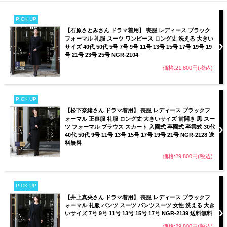
PICK UP
【石原さとみさん ドラマ着用】 喪服 レディース ブラック
フォーマル 礼服 スーツ ワンピース ロング丈 洗える 大きい
サイズ 40代 50代 5号 7号 9号 11号 13号 15号 17号 19号 19
号 21号 23号 25号 NGR-2104
価格:21,800円(税込)
PICK UP
【松下奈緒さん ドラマ着用】 喪服 レディース ブラックフ
ォーマル 正喪服 礼服 ロング丈 大きいサイズ 前開き 黒 スー
ツ フォーマル ブラウス スカート 入園式 卒園式 卒業式 30代
40代 50代 9号 11号 13号 15号 17号 19号 21号 NGR-2128 送
料無料
価格:29,800円(税込)
PICK UP
【井上真央さん ドラマ着用】 喪服 レディース ブラックフ
ォーマル 礼服 パンツ スーツ パンツスーツ 女性 洗える 大き
いサイズ 7号 9号 11号 13号 15号 17号 NGR-2139 送料無料
価格:29,800円(税込)