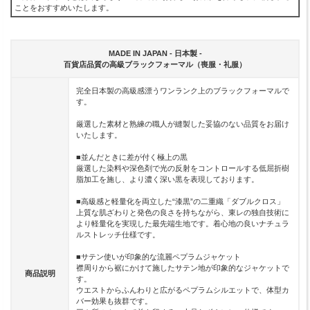
ことをおすすめいたします。
MADE IN JAPAN - 日本製 -
百貨店品質の高級ブラックフォーマル（喪服・礼服）
完全日本製の高級感漂うワンランク上のブラックフォーマルで
す。
厳選した素材と熟練の職人が縫製した妥協のない品質をお届け
いたします。
■並んだときに差が付く極上の黒
厳選した染料や深色剤で光の反射をコントロールする低屈折樹
脂加工を施し、より濃く深い黒を表現しております。
■高級感と軽量化を両立した“漆黒”の二重織「ダブルクロス」
上質な肌ざわりと発色の良さを持ちながら、東レの独自技術に
より軽量化を実現した最先端生地です。着心地の良いナチュラ
ルストレッチ仕様です。
■サテン使いが印象的な流麗ペプラムジャケット
襟周りから裾にかけて施したサテン地が印象的なジャケットで
商品説明
す。
ウエストからふんわりと広がるペプラムシルエットで、体型カ
バー効果も抜群です。