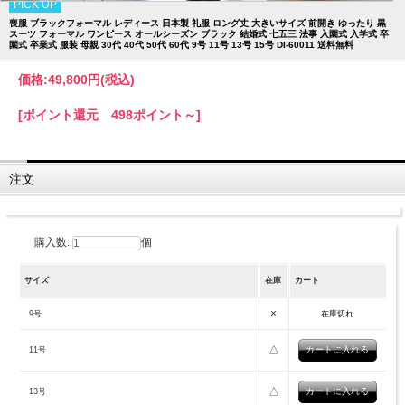
PICK UP
喪服 ブラックフォーマル レディース 日本製 礼服 ロング丈 大きいサイズ 前開き ゆったり 黒
スーツ フォーマル ワンピース オールシーズン ブラック 結婚式 七五三 法事 入園式 入学式 卒
園式 卒業式 服装 母親 30代 40代 50代 60代 9号 11号 13号 15号 DI-60011 送料無料
価格:
49,800円
(税込)
[ポイント還元 498ポイント～]
注文
購入数:
個
サイズ
在庫
カート
×
9号
在庫切れ
△
11号
△
13号