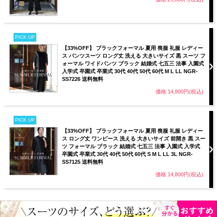
PICK UP
【33%OFF】 ブラックフォーマル 夏用 喪服 礼服 レディー
ス パンツスーツ ロング丈 洗える 大きいサイズ 黒 スーツ フ
ォーマル ワイドパンツ ブラック 結婚式 七五三 法事 入園式
入学式 卒園式 卒業式 30代 40代 50代 60代 M L LL NGR-
SS7226 送料無料
価格:14,800円(税込)
PICK UP
【33%OFF】 ブラックフォーマル 夏用 喪服 礼服 レディー
ス ロング丈 ワンピース 洗える 大きいサイズ 前開き 黒 スー
ツ フォーマル ブラック 結婚式 七五三 法事 入園式 入学式
卒園式 卒業式 30代 40代 50代 60代 S M L LL 3L NGR-
SS7125 送料無料
価格:14,800円(税込)