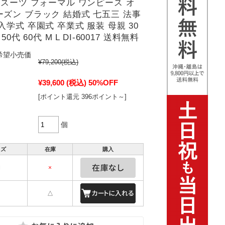
 スーツ フォーマル ワンピース オ
ズン ブラック 結婚式 七五三 法事
入学式 卒園式 卒業式 服装 母親 30
 50代 60代 M L DI-60017 送料無料
希望小売価
¥79,200
(税込)
¥39,600
(税込)
50%OFF
[ポイント還元 396ポイント～]
個
イズ
在庫
購入
M
×
△