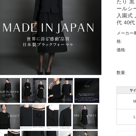
たり 黒
ールシー
入園式 
代 40代
メーカー
格:
価格:
数量:
サ
L