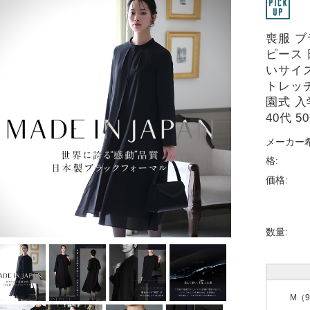
喪服 
ピース 
いサイズ
トレッチ
園式 入
40代 5
メーカー
格:
価格:
数量:
M（