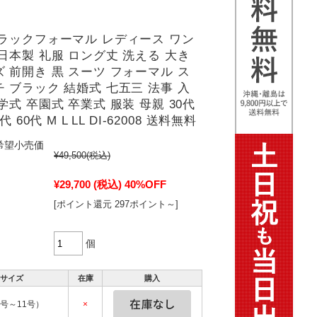
ブラックフォーマル レディース ワン
日本製 礼服 ロング丈 洗える 大き
 前開き 黒 スーツ フォーマル ス
 ブラック 結婚式 七五三 法事 入
学式 卒園式 卒業式 服装 母親 30代
0代 60代 M L LL DI-62008 送料無料
希望小売価
¥49,500
(税込)
¥29,700
(税込)
40%OFF
[ポイント還元 297ポイント～]
個
サイズ
在庫
購入
9号～11号）
×