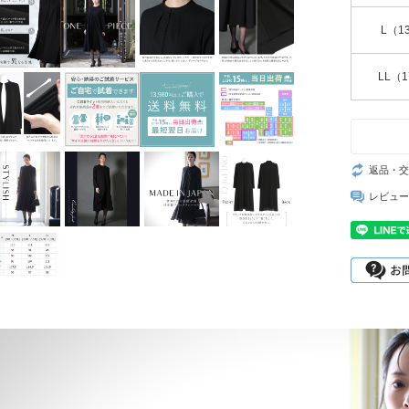
L（1
LL（
返品・交
レビュー