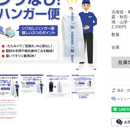
北海道・
森・秋田
城・山形
2,200円:
数量:
在庫:
ンガー便チ
返品・交
レビュー
イント～]