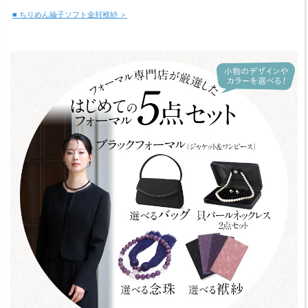
■ ちりめん綸子ソフト金封袱紗 ＞