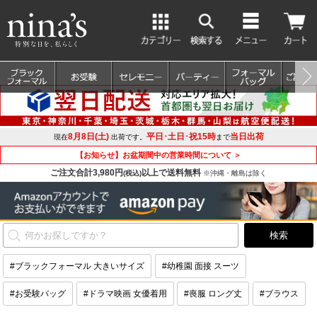
8月8日(土)
平日･土日･祝15時
当日出荷
現在
出荷です。
まで
【お知らせ】お盆期間中の営業時間について ＞
ご注文合計3,980円
以上で送料無料
(税込)
※沖縄・離島は除く
#ブラックフォーマル 大きいサイズ
#幼稚園 面接 スーツ
#お受験バッグ
#ドラマ映画 女優着用
#喪服 ロング丈
#ブラウス