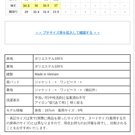
＞＞ プチサイズ表を拡大して確認する ＜＜
表地
ポリエステル100％
裏地
ポリエステル100％
縫製
Made in Vietnam
肩パッド
ジャケット：○ ワンピース：×
裏地
ジャケット：○ ワンピース：○（袖以外）
手洗い可(中性洗剤)│塩素漂白不可
洗濯表示
アイロン"低"(あて布) │ 弱く絞る
モデル情報
身長：167cm 着用サイズ：9号
・表記サイズは実寸(実際に商品を測ったサイズ)です。ヌードサイズ(着用する方
の身体のサイズ)とは異なりますので、現在お持ちのお洋服を採寸し、比較される
ことをおすすめいたします。