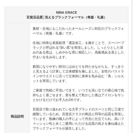
NINA GRACE
百貨店品質│洗えるブラックフォーマル（喪服・礼服）
素材・生地にもこだわったオールシーズン対応のブラックフォ
ーマル（喪服・礼服）です。
生地に特殊な表面処理「濃染加工」を施すことで、スーパーブ
ラックと呼ばれる“深い黒”を実現しました。しっとりとした深
みのある黒は、しめやかな席に相応しい、高級感ある凛とした
佇まいを生み出します。
窮屈になりやすい部分にはゆとりを持たせながらも、すっきり
と見えるよう計算して立体縫製を施しました。女性のバストラ
インやウエストに沿って立体的に身体を包み込む「美」シルエ
ットを実現しています。
ご家庭で気軽に手洗いできて、いつでも洗い立ての着心地で気
持ちよく過ごせます。形を整えて乾かした後はアイロンをサッ
とかけるだけでお手入れOKです。
百貨店で取り扱われている大手ブランドのスーツと同じ工場で
縫製しているため、百貨店クラスの商品と同等の品質を実現し
商品説明
ています。熟練の職人の手によって丹念に仕立てられ、高いフ
ァッション性と永くご愛用いただける品質の高さを兼ね備えた
ブラックフォーマルが誕生しました。