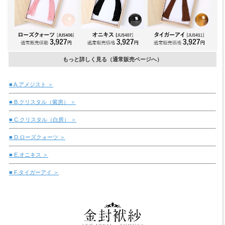
もっと詳しく見る（通常販売ページへ）
■ A.アメジスト ＞
■ B.クリスタル（紫房） ＞
■ C.クリスタル（白房） ＞
■ D.ローズクォーツ ＞
■ E.オニキス ＞
■ F.タイガーアイ ＞