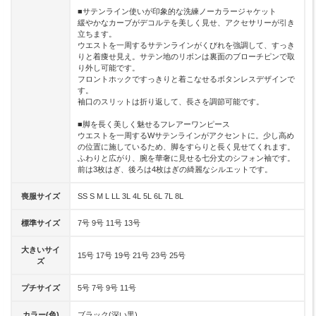
■サテンライン使いが印象的な洗練ノーカラージャケット
緩やかなカーブがデコルテを美しく見せ、アクセサリーが引き
立ちます。
ウエストを一周するサテンラインがくびれを強調して、すっき
りと着痩せ見え。サテン地のリボンは裏面のブローチピンで取
り外し可能です。
フロントホックですっきりと着こなせるボタンレスデザインで
す。
袖口のスリットは折り返して、長さを調節可能です。
■脚を長く美しく魅せるフレアーワンピース
ウエストを一周するWサテンラインがアクセントに。少し高め
の位置に施しているため、脚をすらりと長く見せてくれます。
ふわりと広がり、腕を華奢に見せる七分丈のシフォン袖です。
前は3枚はぎ、後ろは4枚はぎの綺麗なシルエットです。
喪服サイズ
SS S M L LL 3L 4L 5L 6L 7L 8L
標準サイズ
7号 9号 11号 13号
大きいサイ
15号 17号 19号 21号 23号 25号
ズ
プチサイズ
5号 7号 9号 11号
カラー(色)
ブラック(深い黒)