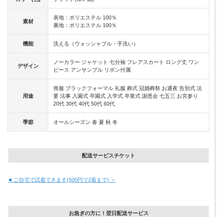
表地：ポリエステル 100％
素材
裏地：ポリエステル 100％
機能
洗える（ウォッシャブル・手洗い）
ノーカラー ジャケット 七分袖 フレアスカート ロング丈 ワン
デザイン
ピース アンサンブル リボン付属
喪服 ブラックフォーマル 礼服 葬式 冠婚葬祭 お通夜 告別式 法
用途
要 法事 入園式 卒園式 入学式 卒業式 謝恩会 七五三 お宮参り
20代 30代 40代 50代 60代
季節
オールシーズン 春 夏 秋 冬
配送サービスチケット
■ ご自宅で試着できます(500円で2着まで) ＞
お急ぎの方に！翌日配送サービス